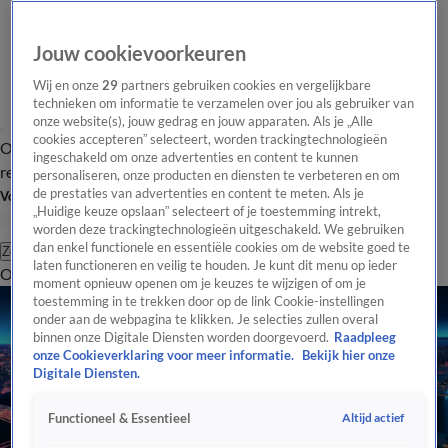
Jouw cookievoorkeuren
Wij en onze
29
partners gebruiken cookies en vergelijkbare
technieken om informatie te verzamelen over jou als gebruiker van
onze website(s), jouw gedrag en jouw apparaten. Als je „Alle
cookies accepteren” selecteert, worden trackingtechnologieën
Overzicht
Tip de
Laatste nieuws
Regionieuws
Het beste van Hart
ingeschakeld om onze advertenties en content te kunnen
redactie
personaliseren, onze producten en diensten te verbeteren en om
de prestaties van advertenties en content te meten. Als je
Volg Hart van Nederland
„Huidige keuze opslaan” selecteert of je toestemming intrekt,
worden deze trackingtechnologieën uitgeschakeld. We gebruiken
dan enkel functionele en essentiële cookies om de website goed te
Zoeken
laten functioneren en veilig te houden. Je kunt dit menu op ieder
Overzicht
Regio
Uitzendingen
Weer
Tip de redactie
Panel
Video's
moment opnieuw openen om je keuzes te wijzigen of om je
toestemming in te trekken door op de link Cookie-instellingen
onder aan de webpagina te klikken. Je selecties zullen overal
binnen onze Digitale Diensten worden doorgevoerd.
Raadpleeg
onze Cookieverklaring voor meer informatie.
Bekijk hier onze
Digitale Diensten.
Altijd actief
Functioneel & Essentieel