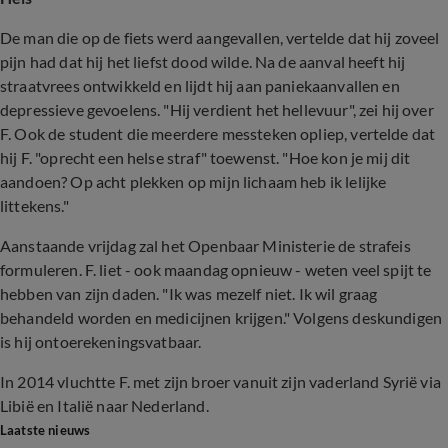
De man die op de fiets werd aangevallen, vertelde dat hij zoveel
pijn had dat hij het liefst dood wilde. Na de aanval heeft hij
straatvrees ontwikkeld en lijdt hij aan paniekaanvallen en
depressieve gevoelens. "Hij verdient het hellevuur", zei hij over
F. Ook de student die meerdere messteken opliep, vertelde dat
hij F. "oprecht een helse straf" toewenst. "Hoe kon je mij dit
aandoen? Op acht plekken op mijn lichaam heb ik lelijke
littekens."
Aanstaande vrijdag zal het Openbaar Ministerie de strafeis
formuleren. F. liet - ook maandag opnieuw - weten veel spijt te
hebben van zijn daden. "Ik was mezelf niet. Ik wil graag
behandeld worden en medicijnen krijgen." Volgens deskundigen
is hij ontoerekeningsvatbaar.
In 2014 vluchtte F. met zijn broer vanuit zijn vaderland Syrië via
Libië en Italië naar Nederland.
Laatste nieuws