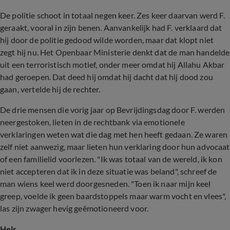
De politie schoot in totaal negen keer. Zes keer daarvan werd F.
geraakt, vooral in zijn benen. Aanvankelijk had F. verklaard dat
hij door de politie gedood wilde worden, maar dat klopt niet
zegt hij nu. Het Openbaar Ministerie denkt dat de man handelde
uit een terroristisch motief, onder meer omdat hij Allahu Akbar
had geroepen. Dat deed hij omdat hij dacht dat hij dood zou
gaan, vertelde hij de rechter.
De drie mensen die vorig jaar op Bevrijdingsdag door F. werden
neergestoken, lieten in de rechtbank via emotionele
verklaringen weten wat die dag met hen heeft gedaan. Ze waren
zelf niet aanwezig, maar lieten hun verklaring door hun advocaat
of een familielid voorlezen. "Ik was totaal van de wereld, ik kon
niet accepteren dat ik in deze situatie was beland", schreef de
man wiens keel werd doorgesneden. "Toen ik naar mijn keel
greep, voelde ik geen baardstoppels maar warm vocht en vlees",
las zijn zwager hevig geëmotioneerd voor.
Hels