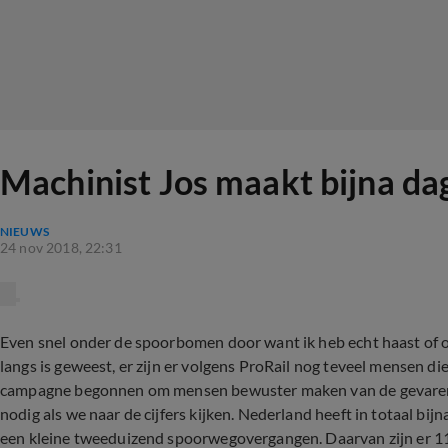
Machinist Jos maakt bijna dag
NIEUWS
24 nov 2018, 22:31
Even snel onder de spoorbomen door want ik heb echt haast of 
langs is geweest, er zijn er volgens ProRail nog teveel mensen di
campagne begonnen om mensen bewuster maken van de gevaren
nodig als we naar de cijfers kijken. Nederland heeft in totaal bij
een kleine tweeduizend spoorwegovergangen. Daarvan zijn er 11