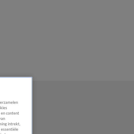
 verzamelen
okies
 en content
van
ing intrekt,
 essentiële