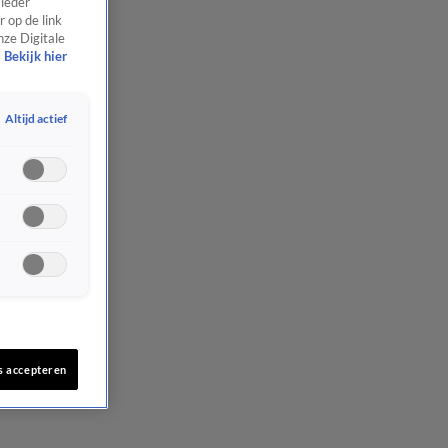
 ieder
 op de link
nze Digitale
Bekijk hier
Altijd actief
s accepteren