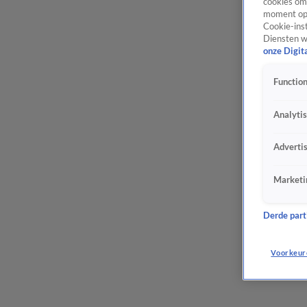
cookies om 
moment opn
Cookie-inst
Diensten w
onze Digit
Function
Analyti
Adverti
Marketi
Derde parti
Voorkeur