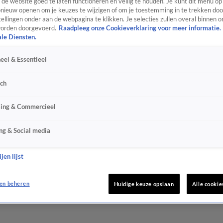
de website goed te laten functioneren en veilig te houden. Je kunt dit menu op
ieuw openen om je keuzes te wijzigen of om je toestemming in te trekken door
ellingen onder aan de webpagina te klikken. Je selecties zullen overal binnen o
orden doorgevoerd.
Raadpleeg onze Cookieverklaring voor meer informatie.
ale Diensten.
eel & Essentieel
sch
sing & Commercieel
ng & Social media
jen lijst
en beheren
Huidige keuze opslaan
Alle cookie