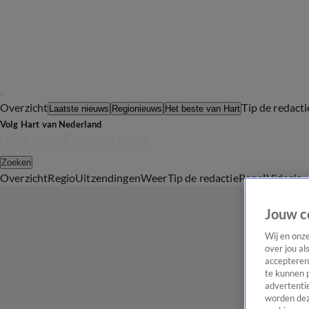
Overzicht
Tip de redacti
Laatste nieuws
Regionieuws
Het beste van Hart
Volg Hart van Nederland
Zoeken
Overzicht
Regio
Uitzendingen
Weer
Tip de redactie
Panel
Video's
Jouw c
Wij en onz
over jou al
accepteren
te kunnen 
advertentie
worden dez