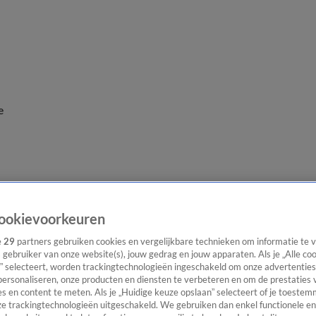
e
ookievoorkeuren
e
29
partners gebruiken cookies en vergelijkbare technieken om informatie te
s gebruiker van onze website(s), jouw gedrag en jouw apparaten. Als je „Alle co
” selecteert, worden trackingtechnologieën ingeschakeld om onze advertenties
personaliseren, onze producten en diensten te verbeteren en om de prestaties 
s en content te meten. Als je „Huidige keuze opslaan” selecteert of je toestemm
e trackingtechnologieën uitgeschakeld. We gebruiken dan enkel functionele en