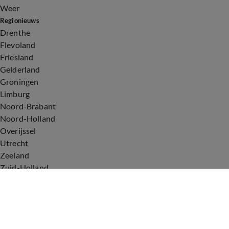
Weer
Regionieuws
Drenthe
Flevoland
Friesland
Gelderland
Groningen
Limburg
Noord-Brabant
Noord-Holland
Overijssel
Utrecht
Zeeland
Zuid-Holland
Voorwaarden
Over ons
Privacyverklaring
Gebruiksvoorwaarden
Cookieverklaring