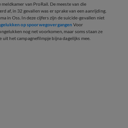
 de meldkamer van ProRail. De meeste van die
rd af, in 32 gevallen was er sprake van een aanrijding.
a in Oss. In deze cijfers zijn de suicide-gevallen niet
-ongelukken op spoorwegovergangen
Voor
e ongelukken nog net voorkomen, maar soms staan ze
e uit het campagnefilmpje bijna dagelijks mee.