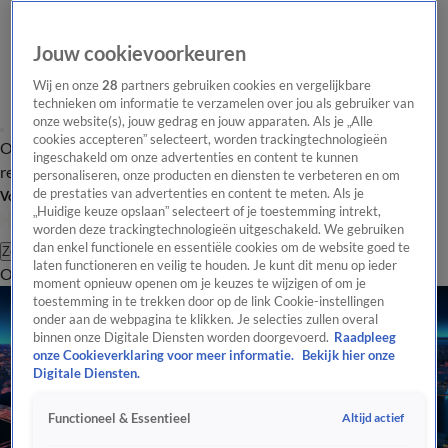
Jouw cookievoorkeuren
Wij en onze
28
partners gebruiken cookies en vergelijkbare
technieken om informatie te verzamelen over jou als gebruiker van
onze website(s), jouw gedrag en jouw apparaten. Als je „Alle
cookies accepteren” selecteert, worden trackingtechnologieën
Overzicht
Tip de
Laatste nieuws
Regionieuws
Het beste van Hart
ingeschakeld om onze advertenties en content te kunnen
redactie
personaliseren, onze producten en diensten te verbeteren en om
de prestaties van advertenties en content te meten. Als je
Volg Hart van Nederland
„Huidige keuze opslaan” selecteert of je toestemming intrekt,
worden deze trackingtechnologieën uitgeschakeld. We gebruiken
dan enkel functionele en essentiële cookies om de website goed te
Zoeken
laten functioneren en veilig te houden. Je kunt dit menu op ieder
Overzicht
Regio
Uitzendingen
Weer
Tip de redactie
Panel
Video's
moment opnieuw openen om je keuzes te wijzigen of om je
toestemming in te trekken door op de link Cookie-instellingen
onder aan de webpagina te klikken. Je selecties zullen overal
binnen onze Digitale Diensten worden doorgevoerd.
Raadpleeg
onze Cookieverklaring voor meer informatie.
Bekijk hier onze
Digitale Diensten.
Altijd actief
Functioneel & Essentieel