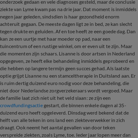
onderzoek gedaan en vele diagnoses gesteld, maar de conclusie
ziekte van Lyme kwam pas na drie jaar. Dat moment is inmiddels
negen jaar geleden, sindsdien is haar gezondheid enorm
achteruit gegaan. De meeste dagen ligt ze in bed, ze kan slecht
tegen drukte en geluiden. Af en toe heeft ze een goede dag. Dan
kan ze een uurtje met haar moeder op pad, naar een
tuincentrum of een rustige winkel, om er even uit te zijn. Maar
die momenten zijn schaars. Lisanne is door artsen in Nederland
opgegeven, ze heeft elke behandeling inmiddels geprobeerd en
die hebben op langere termijn geen succes gehad. Als laatste
optie grijpt Lisanne nu een stamceltherapie in Duitsland aan. Er
is ruim dertig duizend euro nodig voor deze behandeling, die
niet door Nederlandse zorgverzekeraars wordt vergoed. Maar
de familie laat zich niet uit het veld slaan: ze zijn een
crowdfundingsactie
gestart, die binnen enkele dagen al 35-
duizend euro heeft opgeleverd. Dinsdag werd bekend dat de
helft van alle teken in ons land een ziekteverwekker in zich
draagt. Ook neemt het aantal gevallen van door teken
verspreide ziekten, zoals Lyme, toe. Ieder jaar lopen meer dan