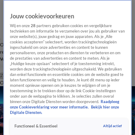
Jouw cookievoorkeuren
Wij en onze
28
partners gebruiken cookies en vergelijkbare
technieken om informatie te verzamelen over jou als gebruiker van
onze website(s), jouw gedrag en jouw apparaten. Als je „Alle
cookies accepteren” selecteert, worden trackingtechnologieën
Overzicht
Tip de
Laatste nieuws
Regionieuws
Het beste van Hart
ingeschakeld om onze advertenties en content te kunnen
redactie
personaliseren, onze producten en diensten te verbeteren en om
de prestaties van advertenties en content te meten. Als je
Volg Hart van Nederland
„Huidige keuze opslaan” selecteert of je toestemming intrekt,
worden deze trackingtechnologieën uitgeschakeld. We gebruiken
dan enkel functionele en essentiële cookies om de website goed te
Zoeken
laten functioneren en veilig te houden. Je kunt dit menu op ieder
Overzicht
Regio
Uitzendingen
Weer
Tip de redactie
Panel
Video's
moment opnieuw openen om je keuzes te wijzigen of om je
toestemming in te trekken door op de link Cookie-instellingen
onder aan de webpagina te klikken. Je selecties zullen overal
binnen onze Digitale Diensten worden doorgevoerd.
Raadpleeg
onze Cookieverklaring voor meer informatie.
Bekijk hier onze
Digitale Diensten.
Altijd actief
Functioneel & Essentieel