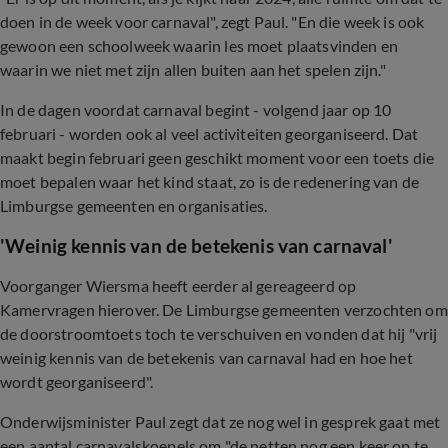
doen in de week voor carnaval", zegt Paul. "En die week is ook
gewoon een schoolweek waarin les moet plaatsvinden en
waarin we niet met zijn allen buiten aan het spelen zijn."
In de dagen voordat carnaval begint - volgend jaar op 10
februari - worden ook al veel activiteiten georganiseerd. Dat
maakt begin februari geen geschikt moment voor een toets die
moet bepalen waar het kind staat, zo is de redenering van de
Limburgse gemeenten en organisaties.
'Weinig kennis van de betekenis van carnaval'
Voorganger Wiersma heeft eerder al gereageerd op
Kamervragen hierover. De Limburgse gemeenten verzochten om
de doorstroomtoets toch te verschuiven en vonden dat hij "vrij
weinig kennis van de betekenis van carnaval had en hoe het
wordt georganiseerd".
Onderwijsminister Paul zegt dat ze nog wel in gesprek gaat met
een aantal carnavalskoepels om "de netten nog een keer op te