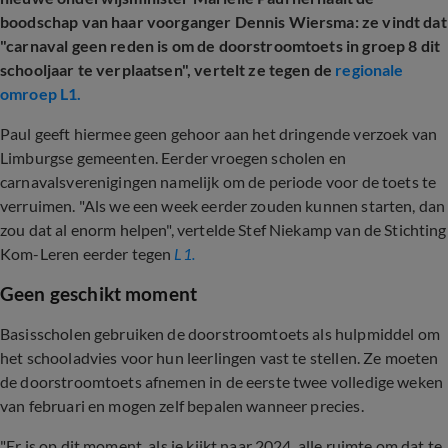
boodschap van haar voorganger Dennis Wiersma: ze vindt dat
"carnaval geen reden is om de doorstroomtoets in groep 8 dit
schooljaar te verplaatsen", vertelt ze tegen de
regionale
omroep L1.
Paul geeft hiermee geen gehoor aan het dringende verzoek van
Limburgse gemeenten. Eerder vroegen scholen en
carnavalsverenigingen namelijk om de periode voor de toets te
verruimen. "Als we een week eerder zouden kunnen starten, dan
zou dat al enorm helpen", vertelde Stef Niekamp van de Stichting
Kom-Leren eerder tegen
L1.
Geen geschikt moment
Basisscholen gebruiken de doorstroomtoets als hulpmiddel om
het schooladvies voor hun leerlingen vast te stellen. Ze moeten
de doorstroomtoets afnemen in de eerste twee volledige weken
van februari en mogen zelf bepalen wanneer precies.
"Er is op dit moment, als je kijkt naar 2024, alle ruimte om dat te