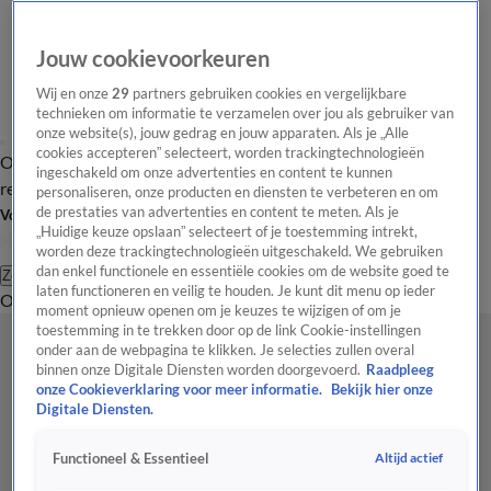
Jouw cookievoorkeuren
Wij en onze
29
partners gebruiken cookies en vergelijkbare
technieken om informatie te verzamelen over jou als gebruiker van
onze website(s), jouw gedrag en jouw apparaten. Als je „Alle
cookies accepteren” selecteert, worden trackingtechnologieën
Overzicht
Tip de
Laatste nieuws
Regionieuws
Het beste van Hart
ingeschakeld om onze advertenties en content te kunnen
redactie
personaliseren, onze producten en diensten te verbeteren en om
de prestaties van advertenties en content te meten. Als je
Volg Hart van Nederland
„Huidige keuze opslaan” selecteert of je toestemming intrekt,
worden deze trackingtechnologieën uitgeschakeld. We gebruiken
dan enkel functionele en essentiële cookies om de website goed te
Zoeken
laten functioneren en veilig te houden. Je kunt dit menu op ieder
Overzicht
Regio
Uitzendingen
Weer
Tip de redactie
Panel
Video's
moment opnieuw openen om je keuzes te wijzigen of om je
toestemming in te trekken door op de link Cookie-instellingen
onder aan de webpagina te klikken. Je selecties zullen overal
binnen onze Digitale Diensten worden doorgevoerd.
Raadpleeg
onze Cookieverklaring voor meer informatie.
Bekijk hier onze
Digitale Diensten.
Altijd actief
Functioneel & Essentieel