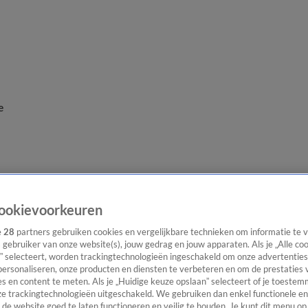
e
ookievoorkeuren
e
28
partners gebruiken cookies en vergelijkbare technieken om informatie te
s gebruiker van onze website(s), jouw gedrag en jouw apparaten. Als je „Alle co
” selecteert, worden trackingtechnologieën ingeschakeld om onze advertenties
personaliseren, onze producten en diensten te verbeteren en om de prestaties 
s en content te meten. Als je „Huidige keuze opslaan” selecteert of je toestemm
e trackingtechnologieën uitgeschakeld. We gebruiken dan enkel functionele en
de website goed te laten functioneren en veilig te houden. Je kunt dit menu op