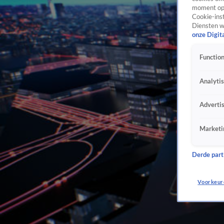
moment opn
Cookie-inst
Diensten w
onze Digit
Function
Analyti
Adverti
Marketi
Derde parti
Voorkeur