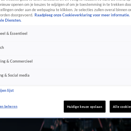
ieuw openen om je keuzes te wijzigen of om je toestemming in te trekken door
ellingen onder aan de webpagina te klikken. Je selecties zullen overal binnen o
orden doorgevoerd.
Raadpleeg onze Cookieverklaring voor meer informatie.
ale Diensten.
eel & Essentieel
sch
sing & Commercieel
ng & Social media
jen lijst
en beheren
Huidige keuze opslaan
Alle cookie