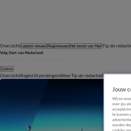
Overzicht
Tip de redacti
Laatste nieuws
Regionieuws
Het beste van Hart
Volg Hart van Nederland
Zoeken
Overzicht
Regio
Uitzendingen
Weer
Tip de redactie
Panel
Video's
Jouw c
Wij en onz
over jou al
accepteren
te kunnen 
advertentie
worden dez
cookies om 