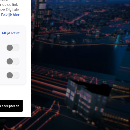
 op de link
nze Digitale
Bekijk hier
Altijd actief
s accepteren