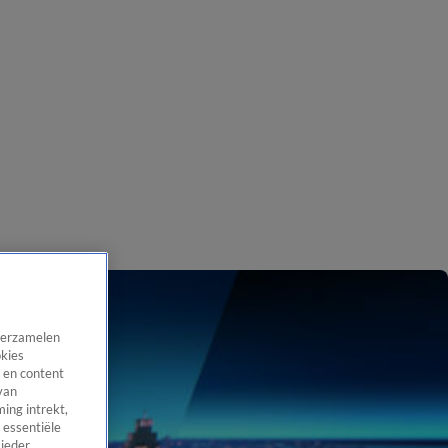
 verzamelen
okies
 en content
van
ing intrekt,
 essentiële
 ieder