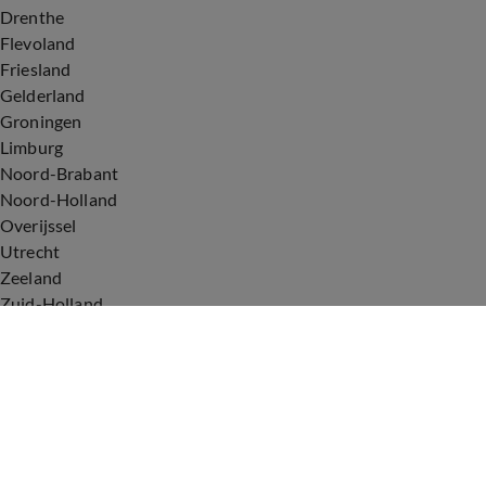
Drenthe
Flevoland
Friesland
Gelderland
Groningen
Limburg
Noord-Brabant
Noord-Holland
Overijssel
Utrecht
Zeeland
Zuid-Holland
Voorwaarden
Over ons
Privacyverklaring
Gebruiksvoorwaarden
Cookieverklaring
Digitale diensten
Cookie instellingen