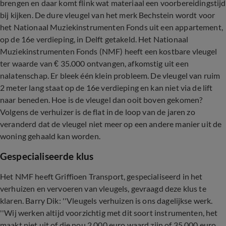
brengen en daar komt flink wat materiaal een voorbereidingstijd
bij kijken. De dure vleugel van het merk Bechstein wordt voor
het Nationaal Muziekinstrumenten Fonds uit een appartement,
op de 16e verdieping, in Delft getakeld. Het Nationaal
Muziekinstrumenten Fonds (NMF) heeft een kostbare vleugel
ter waarde van € 35.000 ontvangen, afkomstig uit een
nalatenschap. Er bleek één klein probleem. De vleugel van ruim
2 meter lang staat op de 16e verdieping en kan niet via de lift
naar beneden. Hoe is de vleugel dan ooit boven gekomen?
Volgens de verhuizer is de flat in de loop van de jaren zo
veranderd dat de vleugel niet meer op een andere manier uit de
woning gehaald kan worden.
Gespecialiseerde klus
Het NMF heeft Griffioen Transport, gespecialiseerd in het
verhuizen en vervoeren van vleugels, gevraagd deze klus te
klaren. Barry Dik: ''Vleugels verhuizen is ons dagelijkse werk.
''Wij werken altijd voorzichtig met dit soort instrumenten, het
maakt niet uit of die nou 2.000 euro waard zijn of 35.000 euro.