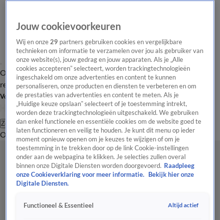
Jouw cookievoorkeuren
Wij en onze
29
partners gebruiken cookies en vergelijkbare
technieken om informatie te verzamelen over jou als gebruiker van
onze website(s), jouw gedrag en jouw apparaten. Als je „Alle
cookies accepteren” selecteert, worden trackingtechnologieën
Overzicht
Tip de
Laatste nieuws
Regionieuws
Het beste van Hart
ingeschakeld om onze advertenties en content te kunnen
redactie
personaliseren, onze producten en diensten te verbeteren en om
de prestaties van advertenties en content te meten. Als je
Volg Hart van Nederland
„Huidige keuze opslaan” selecteert of je toestemming intrekt,
worden deze trackingtechnologieën uitgeschakeld. We gebruiken
dan enkel functionele en essentiële cookies om de website goed te
Zoeken
laten functioneren en veilig te houden. Je kunt dit menu op ieder
Overzicht
Regio
Uitzendingen
Weer
Tip de redactie
Panel
Video's
moment opnieuw openen om je keuzes te wijzigen of om je
toestemming in te trekken door op de link Cookie-instellingen
onder aan de webpagina te klikken. Je selecties zullen overal
binnen onze Digitale Diensten worden doorgevoerd.
Raadpleeg
onze Cookieverklaring voor meer informatie.
Bekijk hier onze
Digitale Diensten.
Altijd actief
Functioneel & Essentieel