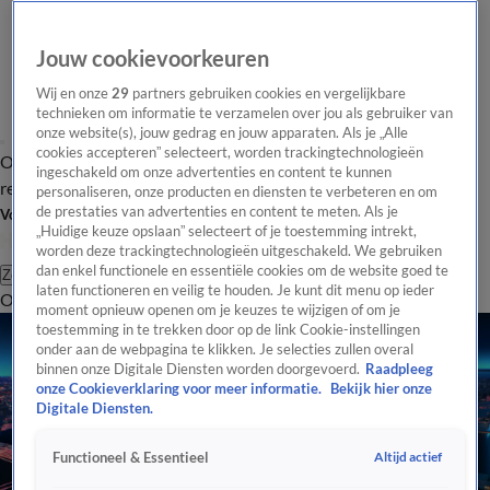
Jouw cookievoorkeuren
Wij en onze
29
partners gebruiken cookies en vergelijkbare
technieken om informatie te verzamelen over jou als gebruiker van
onze website(s), jouw gedrag en jouw apparaten. Als je „Alle
cookies accepteren” selecteert, worden trackingtechnologieën
Overzicht
Tip de
Laatste nieuws
Regionieuws
Het beste van Hart
ingeschakeld om onze advertenties en content te kunnen
redactie
personaliseren, onze producten en diensten te verbeteren en om
de prestaties van advertenties en content te meten. Als je
Volg Hart van Nederland
„Huidige keuze opslaan” selecteert of je toestemming intrekt,
worden deze trackingtechnologieën uitgeschakeld. We gebruiken
dan enkel functionele en essentiële cookies om de website goed te
Zoeken
laten functioneren en veilig te houden. Je kunt dit menu op ieder
Overzicht
Regio
Uitzendingen
Weer
Tip de redactie
Panel
Video's
moment opnieuw openen om je keuzes te wijzigen of om je
toestemming in te trekken door op de link Cookie-instellingen
onder aan de webpagina te klikken. Je selecties zullen overal
binnen onze Digitale Diensten worden doorgevoerd.
Raadpleeg
onze Cookieverklaring voor meer informatie.
Bekijk hier onze
Digitale Diensten.
Altijd actief
Functioneel & Essentieel