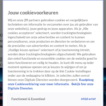
Jouw cookievoorkeuren
Wij en onze
29
partners gebruiken cookies en vergelijkbare
technieken om informatie te verzamelen over jou als gebruiker van
onze website(s), jouw gedrag en jouw apparaten. Als je „Alle
cookies accepteren” selecteert, worden trackingtechnologieën
Overzicht
Tip de
Laatste nieuws
Regionieuws
Het beste van Hart
ingeschakeld om onze advertenties en content te kunnen
redactie
personaliseren, onze producten en diensten te verbeteren en om
de prestaties van advertenties en content te meten. Als je
Volg Hart van Nederland
„Huidige keuze opslaan” selecteert of je toestemming intrekt,
worden deze trackingtechnologieën uitgeschakeld. We gebruiken
dan enkel functionele en essentiële cookies om de website goed te
Zoeken
laten functioneren en veilig te houden. Je kunt dit menu op ieder
Overzicht
Regio
Uitzendingen
Weer
Tip de redactie
Panel
Video's
moment opnieuw openen om je keuzes te wijzigen of om je
toestemming in te trekken door op de link Cookie-instellingen
onder aan de webpagina te klikken. Je selecties zullen overal
binnen onze Digitale Diensten worden doorgevoerd.
Raadpleeg
onze Cookieverklaring voor meer informatie.
Bekijk hier onze
Digitale Diensten.
Altijd actief
Functioneel & Essentieel