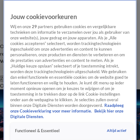
Jouw cookievoorkeuren
Wij en onze
29
partners gebruiken cookies en vergelijkbare
technieken om informatie te verzamelen over jou als gebruiker van
onze website(s), jouw gedrag en jouw apparaten. Als je „Alle
cookies accepteren” selecteert, worden trackingtechnologieën
Overzicht
Tip de
Laatste nieuws
Regionieuws
Het beste van Hart
ingeschakeld om onze advertenties en content te kunnen
redactie
personaliseren, onze producten en diensten te verbeteren en om
de prestaties van advertenties en content te meten. Als je
Volg Hart van Nederland
„Huidige keuze opslaan” selecteert of je toestemming intrekt,
worden deze trackingtechnologieën uitgeschakeld. We gebruiken
dan enkel functionele en essentiële cookies om de website goed te
Zoeken
laten functioneren en veilig te houden. Je kunt dit menu op ieder
Overzicht
Regio
Uitzendingen
Weer
Tip de redactie
Panel
Video's
moment opnieuw openen om je keuzes te wijzigen of om je
toestemming in te trekken door op de link Cookie-instellingen
onder aan de webpagina te klikken. Je selecties zullen overal
binnen onze Digitale Diensten worden doorgevoerd.
Raadpleeg
onze Cookieverklaring voor meer informatie.
Bekijk hier onze
Digitale Diensten.
Altijd actief
Functioneel & Essentieel