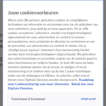
Jouw cookievoorkeuren
Wij en onze
28
partners gebruiken cookies en vergelijkbare
technieken om informatie te verzamelen over jou als gebruiker van
onze website(s), jouw gedrag en jouw apparaten. Als je „Alle
cookies accepteren” selecteert, worden trackingtechnologieën
Overzicht
Tip de
Laatste nieuws
Regionieuws
Het beste van Hart
ingeschakeld om onze advertenties en content te kunnen
redactie
personaliseren, onze producten en diensten te verbeteren en om
de prestaties van advertenties en content te meten. Als je
Volg Hart van Nederland
„Huidige keuze opslaan” selecteert of je toestemming intrekt,
worden deze trackingtechnologieën uitgeschakeld. We gebruiken
dan enkel functionele en essentiële cookies om de website goed te
Zoeken
laten functioneren en veilig te houden. Je kunt dit menu op ieder
Overzicht
Regio
Uitzendingen
Weer
Tip de redactie
Panel
Video's
moment opnieuw openen om je keuzes te wijzigen of om je
toestemming in te trekken door op de link Cookie-instellingen
onder aan de webpagina te klikken. Je selecties zullen overal
binnen onze Digitale Diensten worden doorgevoerd.
Raadpleeg
onze Cookieverklaring voor meer informatie.
Bekijk hier onze
Digitale Diensten.
Altijd actief
Functioneel & Essentieel