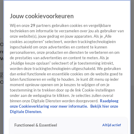
Jouw cookievoorkeuren
Wij en onze
29
partners gebruiken cookies en vergelijkbare
technieken om informatie te verzamelen over jou als gebruiker van
onze website(s), jouw gedrag en jouw apparaten. Als je „Alle
cookies accepteren” selecteert, worden trackingtechnologieën
Overzicht
Tip de
Laatste nieuws
Regionieuws
Het beste van Hart
ingeschakeld om onze advertenties en content te kunnen
redactie
personaliseren, onze producten en diensten te verbeteren en om
de prestaties van advertenties en content te meten. Als je
Volg Hart van Nederland
„Huidige keuze opslaan” selecteert of je toestemming intrekt,
worden deze trackingtechnologieën uitgeschakeld. We gebruiken
dan enkel functionele en essentiële cookies om de website goed te
Zoeken
laten functioneren en veilig te houden. Je kunt dit menu op ieder
Overzicht
Regio
Uitzendingen
Weer
Tip de redactie
Panel
Video's
moment opnieuw openen om je keuzes te wijzigen of om je
toestemming in te trekken door op de link Cookie-instellingen
onder aan de webpagina te klikken. Je selecties zullen overal
binnen onze Digitale Diensten worden doorgevoerd.
Raadpleeg
onze Cookieverklaring voor meer informatie.
Bekijk hier onze
Digitale Diensten.
Altijd actief
Functioneel & Essentieel