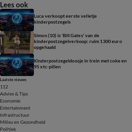
Lees ook
Luca verkoopt eerste velletje
kinderpostzegels
Simon (10) is 'Bill Gates' van de
kinderpostzegelverkoop: ruim 1300 euro
opgehaald
Kinderpostzegeldoosje in trein met coke en
95 xtc-pillen
Laatste nieuws
112
Advies & Tips
Economie
Entertainment
Infrastructuur
Milieu en Gezondheid
Politiek