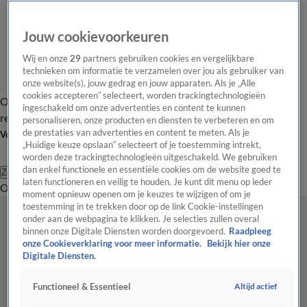
Jouw cookievoorkeuren
Wij en onze
29
partners gebruiken cookies en vergelijkbare
technieken om informatie te verzamelen over jou als gebruiker van
onze website(s), jouw gedrag en jouw apparaten. Als je „Alle
cookies accepteren” selecteert, worden trackingtechnologieën
Overzicht
Tip de
Laatste nieuws
Regionieuws
Het beste van Hart
ingeschakeld om onze advertenties en content te kunnen
redactie
personaliseren, onze producten en diensten te verbeteren en om
de prestaties van advertenties en content te meten. Als je
Volg Hart van Nederland
„Huidige keuze opslaan” selecteert of je toestemming intrekt,
worden deze trackingtechnologieën uitgeschakeld. We gebruiken
dan enkel functionele en essentiële cookies om de website goed te
Zoeken
laten functioneren en veilig te houden. Je kunt dit menu op ieder
Overzicht
Regio
Uitzendingen
Weer
Tip de redactie
Panel
Video's
moment opnieuw openen om je keuzes te wijzigen of om je
toestemming in te trekken door op de link Cookie-instellingen
onder aan de webpagina te klikken. Je selecties zullen overal
binnen onze Digitale Diensten worden doorgevoerd.
Raadpleeg
onze Cookieverklaring voor meer informatie.
Bekijk hier onze
Digitale Diensten.
Altijd actief
Functioneel & Essentieel