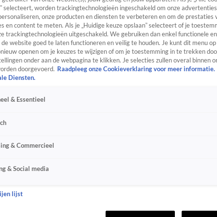
” selecteert, worden trackingtechnologieën ingeschakeld om onze advertenties
personaliseren, onze producten en diensten te verbeteren en om de prestaties 
s en content te meten. Als je „Huidige keuze opslaan” selecteert of je toestemm
e trackingtechnologieën uitgeschakeld. We gebruiken dan enkel functionele en
de website goed te laten functioneren en veilig te houden. Je kunt dit menu op
ieuw openen om je keuzes te wijzigen of om je toestemming in te trekken door
ellingen onder aan de webpagina te klikken. Je selecties zullen overal binnen o
orden doorgevoerd.
Raadpleeg onze Cookieverklaring voor meer informatie.
ale Diensten.
eel & Essentieel
sch
sing & Commercieel
ng & Social media
jen lijst