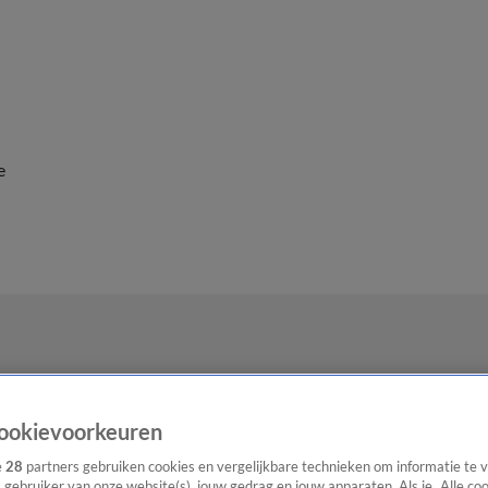
e
ookievoorkeuren
e
28
partners gebruiken cookies en vergelijkbare technieken om informatie te
s gebruiker van onze website(s), jouw gedrag en jouw apparaten. Als je „Alle co