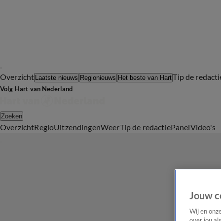
Overzicht
Tip de redacti
Laatste nieuws
Regionieuws
Het beste van Hart
Volg Hart van Nederland
Zoeken
Overzicht
Regio
Uitzendingen
Weer
Tip de redactie
Panel
Video's
Jouw c
Wij en onz
over jou al