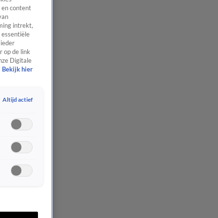
 en content
van
ing intrekt,
 essentiële
 ieder
 op de link
nze Digitale
Bekijk hier
Altijd actief