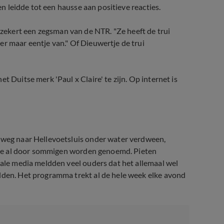
 en leidde tot een hausse aan positieve reacties.
ekert een zegsman van de NTR. "Ze heeft de trui
er maar eentje van." Of Dieuwertje de trui
t Duitse merk 'Paul x Claire' te zijn. Op internet is
p weg naar Hellevoetsluis onder water verdween,
ls ie al door sommigen worden genoemd. Pieten
iale media meldden veel ouders dat het allemaal wel
elden. Het programma trekt al de hele week elke avond