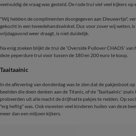
veelvuldig de vraag was gesteld. De rode trui viel veel kijkers op
"Wij hebben de complimenten doorgegeven aan Dieuwertje", verz
gekocht in een tweedehandswinkel. Dus voor zover wij weten, is 
vrijdagavond weer draagt, is niet duidelijk.
Na enig zoeken blijkt de trui de 'Overside Pullover CHAOS' van he
deze peperdure trui voor tussen de 180 en 200 euro te koop.
Taaitaainic
In de aflevering van donderdag was te zien dat de pakjesboot o
beelden die doen denken aan de Titanic, of de 'Taaitaainic' zoa
probeerden uit alle macht de drijfnatte pakjes te redden. Op soc
"erg heftig" was. Ook moesten veel kinderen huilen van deze be
meer dan een miljoen kijkers.