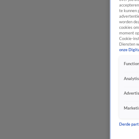
accepteren
te kunnen 
advertentie
worden dez
cookies om 
moment opn
Cookie-inst
Diensten w
onze Digit
Function
Analyti
Adverti
Marketi
Derde parti