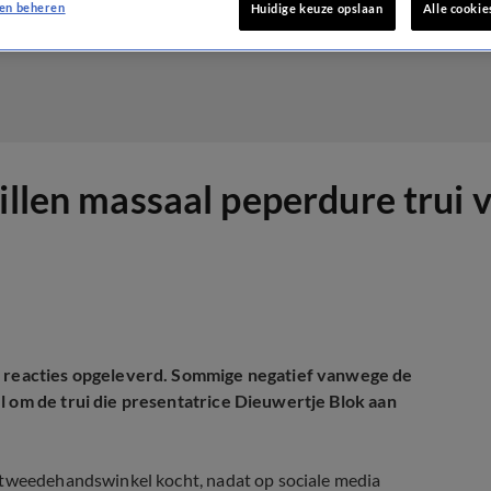
en beheren
Huidige keuze opslaan
Alle cookie
willen massaal peperdure trui
el reacties opgeleverd. Sommige negatief vanwege de
l om de trui die presentatrice Dieuwertje Blok aan
n tweedehandswinkel kocht, nadat op sociale media