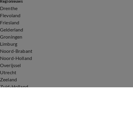
Regionieuws
Drenthe
Flevoland
Friesland
Gelderland
Groningen
Limburg
Noord-Brabant
Noord-Holland
Overijssel
Utrecht
Zeeland
Zuid-Holland
Voorwaarden
Over ons
Privacyverklaring
Gebruiksvoorwaarden
Cookieverklaring
Digitale diensten