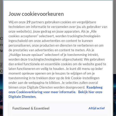
Jouw cookievoorkeuren
Wij en onze
29
partners gebruiken cookies en vergelijkbare
technieken om informatie te verzamelen over jou als gebruiker van
onze website(s), jouw gedrag en jouw apparaten. Als je „Alle
cookies accepteren” selecteert, worden trackingtechnologieën
Overzicht
Tip de
Laatste nieuws
Regionieuws
Het beste van Hart
ingeschakeld om onze advertenties en content te kunnen
redactie
personaliseren, onze producten en diensten te verbeteren en om
de prestaties van advertenties en content te meten. Als je
Volg Hart van Nederland
„Huidige keuze opslaan” selecteert of je toestemming intrekt,
worden deze trackingtechnologieën uitgeschakeld. We gebruiken
dan enkel functionele en essentiële cookies om de website goed te
Zoeken
laten functioneren en veilig te houden. Je kunt dit menu op ieder
Overzicht
Regio
Uitzendingen
Weer
Tip de redactie
Panel
Video's
moment opnieuw openen om je keuzes te wijzigen of om je
toestemming in te trekken door op de link Cookie-instellingen
onder aan de webpagina te klikken. Je selecties zullen overal
binnen onze Digitale Diensten worden doorgevoerd.
Raadpleeg
onze Cookieverklaring voor meer informatie.
Bekijk hier onze
Digitale Diensten.
Altijd actief
Functioneel & Essentieel