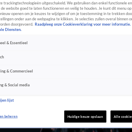
e trackingtechnologieën uitgeschakeld. We gebruiken dan enkel functionele en
de website goed te laten functioneren en veilig te houden. Je kunt dit menu op
ieuw openen om je keuzes te wijzigen of om je toestemming in te trekken door
ellingen onder aan de webpagina te klikken. Je selecties zullen overal binnen o
orden doorgevoerd.
Raadpleeg onze Cookieverklaring voor meer informatie.
ale Diensten.
eel & Essentieel
sch
sing & Commercieel
ng & Social media
jen lijst
en beheren
Huidige keuze opslaan
Alle cookie