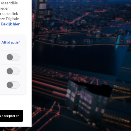
 essentiële
 ieder
 op de link
nze Digitale
Bekijk hier
Altijd actief
s accepteren