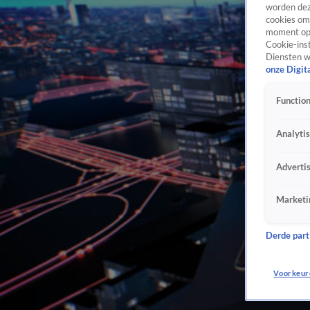
worden dez
cookies om 
moment opn
Cookie-inst
Diensten w
onze Digit
Function
Analyti
Adverti
Marketi
Derde parti
Voorkeur