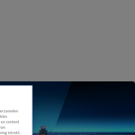
 verzamelen
okies
 en content
van
ing intrekt,