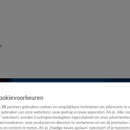
e
ookievoorkeuren
e
28
partners gebruiken cookies en vergelijkbare technieken om informatie te
s gebruiker van onze website(s), jouw gedrag en jouw apparaten. Als je „Alle co
” selecteert, worden trackingtechnologieën ingeschakeld om onze advertenties
personaliseren, onze producten en diensten te verbeteren en om de prestaties 
s en content te meten. Als je „Huidige keuze opslaan” selecteert of je toestemm