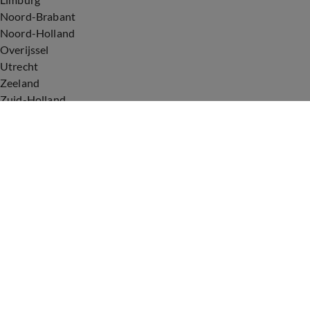
Noord-Brabant
Noord-Holland
Overijssel
Utrecht
Zeeland
Zuid-Holland
Voorwaarden
Over ons
Privacyverklaring
Gebruiksvoorwaarden
Cookieverklaring
Digitale diensten
Cookie instellingen
Upod & Talpa Network
Adverteren
Vacatures
Publieksservice
Tip de redactie