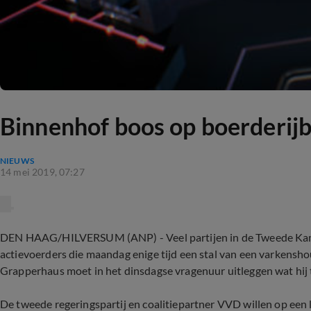
Binnenhof boos op boerderijb
NIEUWS
14 mei 2019, 07:27
DEN HAAG/HILVERSUM (ANP) - Veel partijen in de Tweede Kam
actievoerders die maandag enige tijd een stal van een varkenshou
Grapperhaus moet in het dinsdagse vragenuur uitleggen wat hij 
De tweede regeringspartij en coalitiepartner VVD willen op een