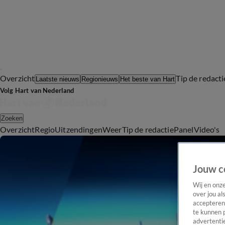
Overzicht
Tip de redacti
Laatste nieuws
Regionieuws
Het beste van Hart
Volg Hart van Nederland
Zoeken
Overzicht
Regio
Uitzendingen
Weer
Tip de redactie
Panel
Video's
Jouw c
Wij en onz
over jou al
accepteren
te kunnen 
advertentie