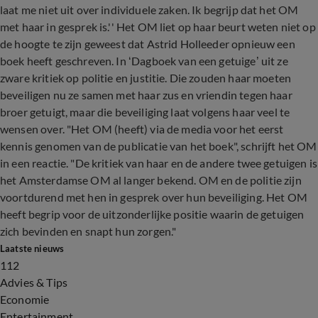
laat me niet uit over individuele zaken. Ik begrijp dat het OM
met haar in gesprek is.'' Het OM liet op haar beurt weten niet op
de hoogte te zijn geweest dat Astrid Holleeder opnieuw een
boek heeft geschreven. In ‘Dagboek van een getuige’ uit ze
zware kritiek op politie en justitie. Die zouden haar moeten
beveiligen nu ze samen met haar zus en vriendin tegen haar
broer getuigt, maar die beveiliging laat volgens haar veel te
wensen over. "Het OM (heeft) via de media voor het eerst
kennis genomen van de publicatie van het boek", schrijft het OM
in een reactie. "De kritiek van haar en de andere twee getuigen is
het Amsterdamse OM al langer bekend. OM en de politie zijn
voortdurend met hen in gesprek over hun beveiliging. Het OM
heeft begrip voor de uitzonderlijke positie waarin de getuigen
zich bevinden en snapt hun zorgen."
Laatste nieuws
112
Advies & Tips
Economie
Entertainment