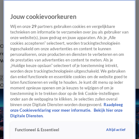
Jouw cookievoorkeuren
Wij en onze
29
partners gebruiken cookies en vergelijkbare
technieken om informatie te verzamelen over jou als gebruiker van
onze website(s), jouw gedrag en jouw apparaten. Als je „Alle
cookies accepteren” selecteert, worden trackingtechnologieën
Overzicht
Tip de
Laatste nieuws
Regionieuws
Het beste van Hart
ingeschakeld om onze advertenties en content te kunnen
redactie
personaliseren, onze producten en diensten te verbeteren en om
de prestaties van advertenties en content te meten. Als je
Volg Hart van Nederland
„Huidige keuze opslaan” selecteert of je toestemming intrekt,
worden deze trackingtechnologieën uitgeschakeld. We gebruiken
dan enkel functionele en essentiële cookies om de website goed te
Zoeken
laten functioneren en veilig te houden. Je kunt dit menu op ieder
Overzicht
Regio
Uitzendingen
Weer
Tip de redactie
Panel
Video's
moment opnieuw openen om je keuzes te wijzigen of om je
toestemming in te trekken door op de link Cookie-instellingen
onder aan de webpagina te klikken. Je selecties zullen overal
binnen onze Digitale Diensten worden doorgevoerd.
Raadpleeg
onze Cookieverklaring voor meer informatie.
Bekijk hier onze
Digitale Diensten.
Altijd actief
Functioneel & Essentieel