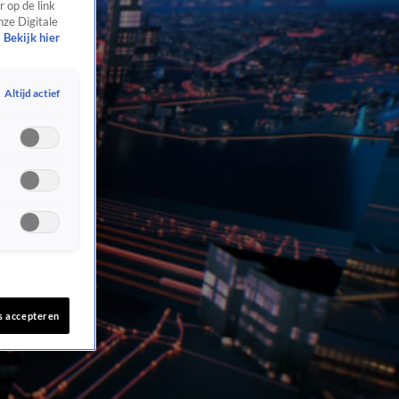
 op de link
nze Digitale
Bekijk hier
Altijd actief
s accepteren