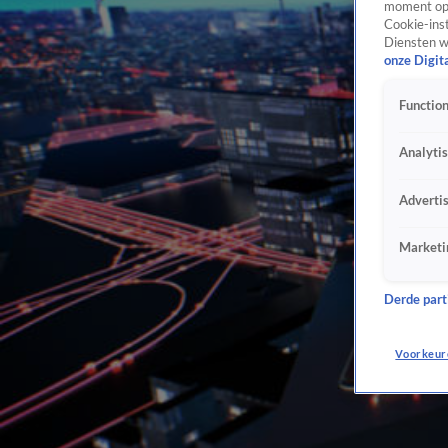
moment opn
Cookie-inst
Diensten w
onze Digit
Function
Analyti
Adverti
Marketi
Derde parti
Voorkeur