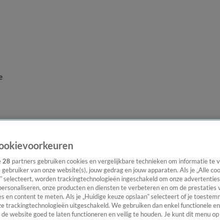
e
ookievoorkeuren
e
28
partners gebruiken cookies en vergelijkbare technieken om informatie te
s gebruiker van onze website(s), jouw gedrag en jouw apparaten. Als je „Alle co
” selecteert, worden trackingtechnologieën ingeschakeld om onze advertenties
personaliseren, onze producten en diensten te verbeteren en om de prestaties 
s en content te meten. Als je „Huidige keuze opslaan” selecteert of je toestemm
e trackingtechnologieën uitgeschakeld. We gebruiken dan enkel functionele en
de website goed te laten functioneren en veilig te houden. Je kunt dit menu op