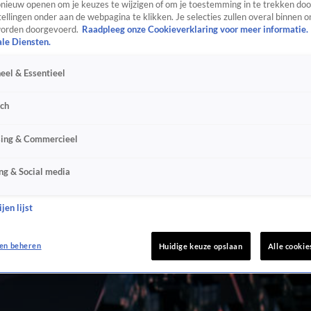
ieuw openen om je keuzes te wijzigen of om je toestemming in te trekken door
ellingen onder aan de webpagina te klikken. Je selecties zullen overal binnen o
orden doorgevoerd.
Raadpleeg onze Cookieverklaring voor meer informatie.
ale Diensten.
eel & Essentieel
sch
sing & Commercieel
ng & Social media
jen lijst
en beheren
Huidige keuze opslaan
Alle cookie