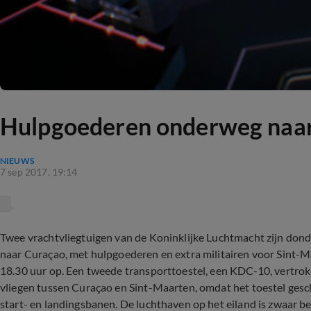
Hulpgoederen onderweg naa
NIEUWS
7 sep 2017, 19:14
Twee vrachtvliegtuigen van de Koninklijke Luchtmacht zijn don
naar Curaçao, met hulpgoederen en extra militairen voor Sint-M
18.30 uur op. Een tweede transporttoestel, een KDC-10, vertrok
vliegen tussen Curaçao en Sint-Maarten, omdat het toestel gesch
start- en landingsbanen. De luchthaven op het eiland is zwaar b