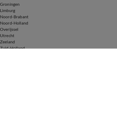
Groningen
Limburg
Noord-Brabant
Noord-Holland
Overijssel
Utrecht
Zeeland
Zuid-Holland
Voorwaarden
Over ons
Privacyverklaring
Gebruiksvoorwaarden
Cookieverklaring
Digitale diensten
Cookie instellingen
Upod & Talpa Network
Adverteren
Vacatures
Publieksservice