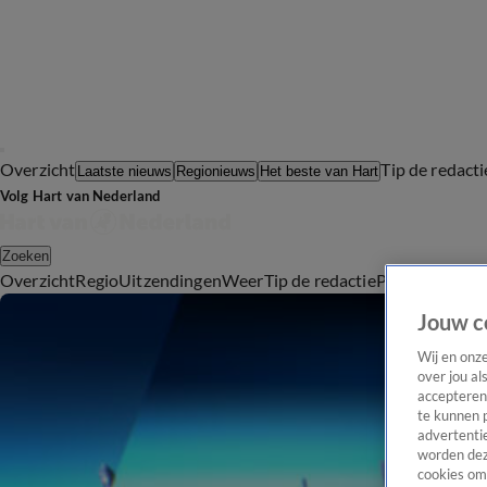
Overzicht
Tip de redacti
Laatste nieuws
Regionieuws
Het beste van Hart
Volg Hart van Nederland
Zoeken
Overzicht
Regio
Uitzendingen
Weer
Tip de redactie
Panel
Video's
Jouw c
Wij en onz
over jou al
accepteren
te kunnen 
advertentie
worden dez
cookies om 