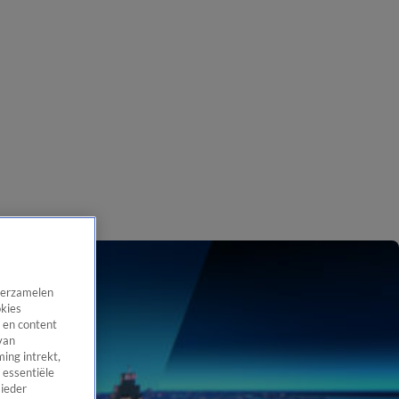
 verzamelen
okies
 en content
van
ing intrekt,
 essentiële
 ieder