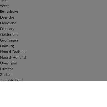
Weer
Regionieuws
Drenthe
Flevoland
Friesland
Gelderland
Groningen
Limburg
Noord-Brabant
Noord-Holland
Overijssel
Utrecht
Zeeland
Zuid-Holland
Voorwaarden
Over ons
Privacyverklaring
Gebruiksvoorwaarden