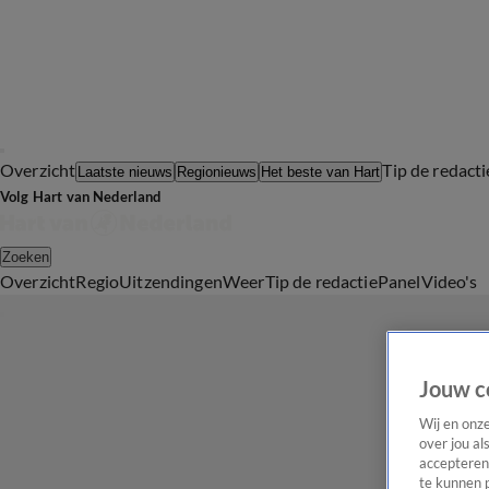
Overzicht
Tip de redacti
Laatste nieuws
Regionieuws
Het beste van Hart
Volg Hart van Nederland
Zoeken
Overzicht
Regio
Uitzendingen
Weer
Tip de redactie
Panel
Video's
Jouw c
Wij en onz
over jou al
accepteren
te kunnen 