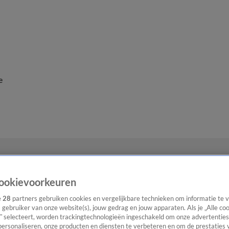
e
ookievoorkeuren
e
28
partners gebruiken cookies en vergelijkbare technieken om informatie te
s gebruiker van onze website(s), jouw gedrag en jouw apparaten. Als je „Alle co
” selecteert, worden trackingtechnologieën ingeschakeld om onze advertenties
personaliseren, onze producten en diensten te verbeteren en om de prestaties 