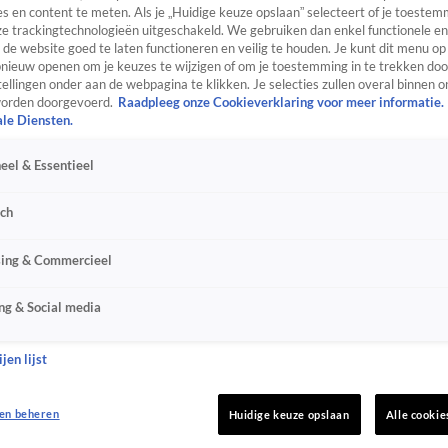
s en content te meten. Als je „Huidige keuze opslaan” selecteert of je toestemm
e trackingtechnologieën uitgeschakeld. We gebruiken dan enkel functionele en
de website goed te laten functioneren en veilig te houden. Je kunt dit menu op
ieuw openen om je keuzes te wijzigen of om je toestemming in te trekken door
ellingen onder aan de webpagina te klikken. Je selecties zullen overal binnen o
orden doorgevoerd.
Raadpleeg onze Cookieverklaring voor meer informatie.
ale Diensten.
eel & Essentieel
sch
sing & Commercieel
ng & Social media
jen lijst
en beheren
Huidige keuze opslaan
Alle cookie