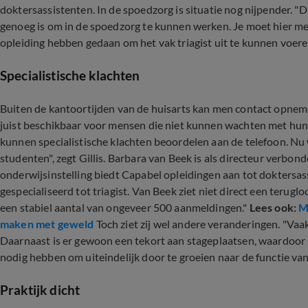
doktersassistenten. In de spoedzorg is situatie nog nijpender. "
genoeg is om in de spoedzorg te kunnen werken. Je moet hier m
opleiding hebben gedaan om het vak triagist uit te kunnen voeren"
Specialistische klachten
Buiten de kantoortijden van de huisarts kan men contact opnem
juist beschikbaar voor mensen die niet kunnen wachten met hun kl
kunnen specialistische klachten beoordelen aan de telefoon. N
studenten", zegt Gillis. Barbara van Beek is als directeur verbo
onderwijsinstelling biedt Capabel opleidingen aan tot doktersa
gespecialiseerd tot triagist. Van Beek ziet niet direct een terugl
een stabiel aantal van ongeveer 500 aanmeldingen."
Lees ook:
M
maken met geweld
Toch ziet zij wel andere veranderingen. "Va
Daarnaast is er gewoon een tekort aan stageplaatsen, waardoor 
nodig hebben om uiteindelijk door te groeien naar de functie van 
Praktijk dicht