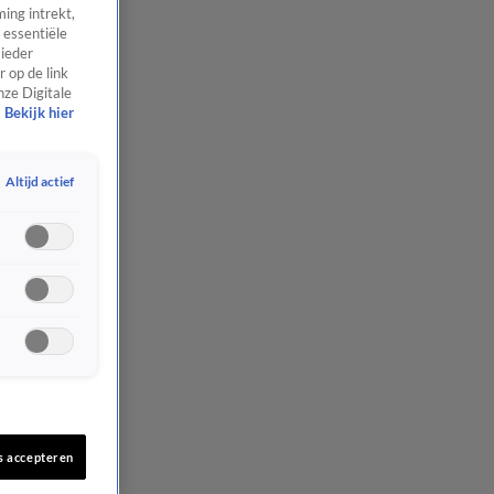
ing intrekt,
 essentiële
 ieder
 op de link
nze Digitale
Bekijk hier
Altijd actief
s accepteren