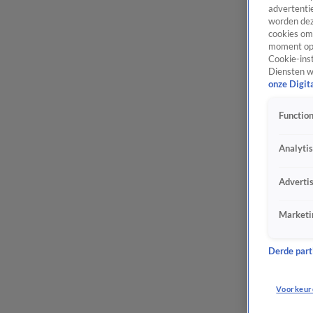
advertentie
worden dez
cookies om 
moment opn
Cookie-inst
Diensten w
onze Digit
Function
Analyti
Adverti
Marketi
Derde parti
Voorkeur