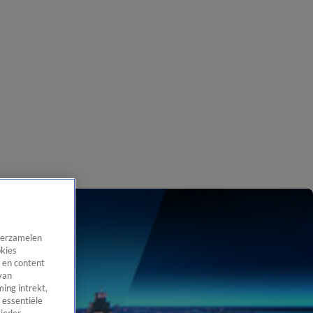
 verzamelen
okies
 en content
van
ing intrekt,
 essentiële