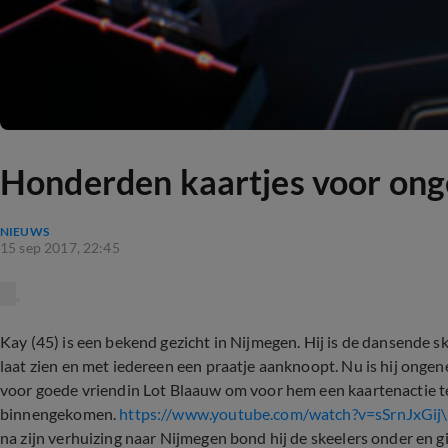
Honderden kaartjes voor onge
NIEUWS
15 sep 2017, 22:45
Kay (45) is een bekend gezicht in Nijmegen. Hij is de dansende sk
laat zien en met iedereen een praatje aanknoopt. Nu is hij ongen
voor goede vriendin Lot Blaauw om voor hem een kaartenactie te 
binnengekomen.
https://www.youtube.com/watch?v=sSrnJxGij
na zijn verhuizing naar Nijmegen bond hij de skeelers onder en gi