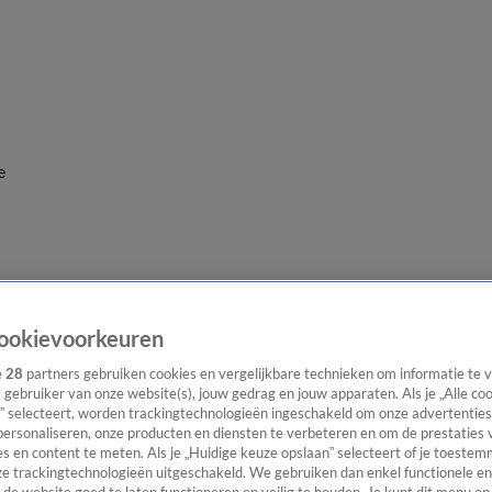
e
ookievoorkeuren
e
28
partners gebruiken cookies en vergelijkbare technieken om informatie te
s gebruiker van onze website(s), jouw gedrag en jouw apparaten. Als je „Alle co
” selecteert, worden trackingtechnologieën ingeschakeld om onze advertenties
personaliseren, onze producten en diensten te verbeteren en om de prestaties 
s en content te meten. Als je „Huidige keuze opslaan” selecteert of je toestemm
e trackingtechnologieën uitgeschakeld. We gebruiken dan enkel functionele en