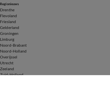
Regionieuws
Drenthe
Flevoland
Friesland
Gelderland
Groningen
Limburg
Noord-Brabant
Noord-Holland
Overijssel
Utrecht
Zeeland
Zuid-Holland
Voorwaarden
Over ons
Privacyverklaring
Gebruiksvoorwaarden
Cookieverklaring
Digitale diensten