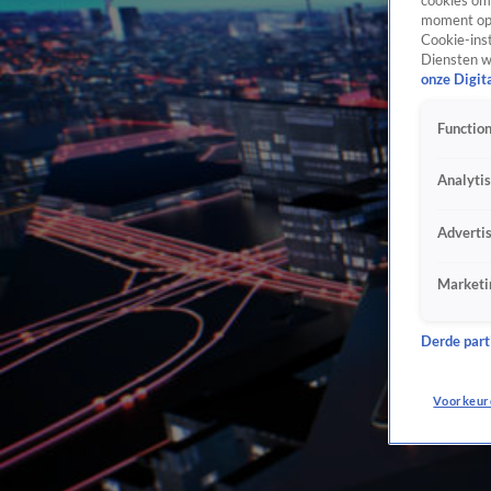
cookies om 
moment opn
Cookie-inst
Diensten w
onze Digit
Function
Analyti
Adverti
Marketi
Derde parti
Voorkeur