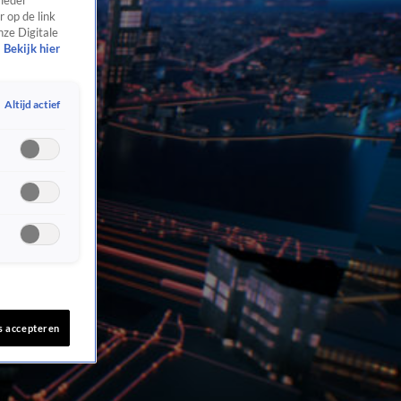
 ieder
 op de link
nze Digitale
Bekijk hier
Altijd actief
s accepteren