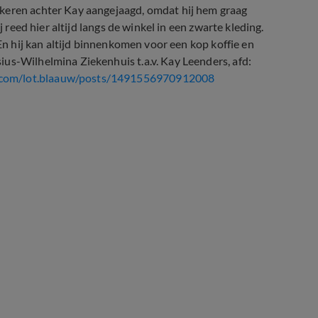
 keren achter Kay aangejaagd, omdat hij hem graag
j reed hier altijd langs de winkel in een zwarte kleding.
 En hij kan altijd binnenkomen voor een kop koffie en
us-Wilhelmina Ziekenhuis t.a.v. Kay Leenders, afd:
.com/lot.blaauw/posts/1491556970912008