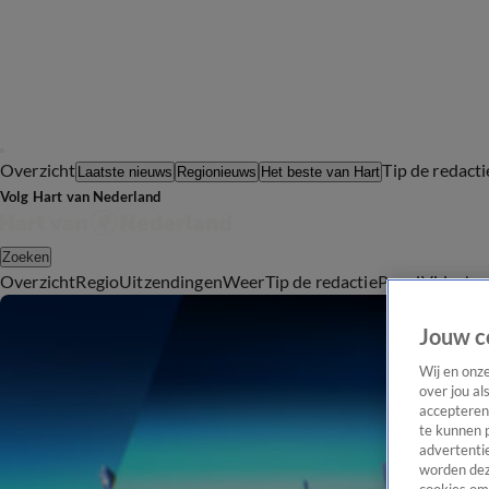
Overzicht
Tip de redacti
Laatste nieuws
Regionieuws
Het beste van Hart
Volg Hart van Nederland
Zoeken
Overzicht
Regio
Uitzendingen
Weer
Tip de redactie
Panel
Video's
Jouw c
Wij en onz
over jou al
accepteren
te kunnen 
advertentie
worden dez