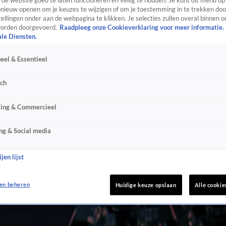
de website goed te laten functioneren en veilig te houden. Je kunt dit menu op
ieuw openen om je keuzes te wijzigen of om je toestemming in te trekken door
ellingen onder aan de webpagina te klikken. Je selecties zullen overal binnen o
orden doorgevoerd.
Raadpleeg onze Cookieverklaring voor meer informatie.
ale Diensten.
eel & Essentieel
sch
sing & Commercieel
ng & Social media
jen lijst
en beheren
Huidige keuze opslaan
Alle cookie