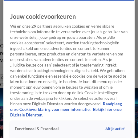
Jouw cookievoorkeuren
Wij en onze
29
partners gebruiken cookies en vergelijkbare
technieken om informatie te verzamelen over jou als gebruiker van
onze website(s), jouw gedrag en jouw apparaten. Als je „Alle
cookies accepteren” selecteert, worden trackingtechnologieën
Overzicht
Tip de
Laatste nieuws
Regionieuws
Het beste van Hart
ingeschakeld om onze advertenties en content te kunnen
redactie
personaliseren, onze producten en diensten te verbeteren en om
de prestaties van advertenties en content te meten. Als je
Volg Hart van Nederland
„Huidige keuze opslaan” selecteert of je toestemming intrekt,
worden deze trackingtechnologieën uitgeschakeld. We gebruiken
dan enkel functionele en essentiële cookies om de website goed te
Zoeken
laten functioneren en veilig te houden. Je kunt dit menu op ieder
Overzicht
Regio
Uitzendingen
Weer
Tip de redactie
Panel
Video's
moment opnieuw openen om je keuzes te wijzigen of om je
toestemming in te trekken door op de link Cookie-instellingen
onder aan de webpagina te klikken. Je selecties zullen overal
binnen onze Digitale Diensten worden doorgevoerd.
Raadpleeg
onze Cookieverklaring voor meer informatie.
Bekijk hier onze
Digitale Diensten.
Altijd actief
Functioneel & Essentieel