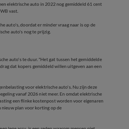
 een elektrische auto in 2022 nog gemiddeld 61 cent
ANWB vast.
he auto's, doordat er minder vraag naar is op de
he auto's nog te prijzig.
he auto's te duur. "Het gat tussen het gemiddelde
drag dat kopers gemiddeld willen uitgeven aan een
enbelasting voor elektrische auto's. Nu zijn deze
regeling vanaf 2026 niet meer. En omdat elektrische
lasting een flinke kostenpost worden voor eigenaren
n nieuw plan voor korting op de
 een lege accu, is een reden waarom mensen niet