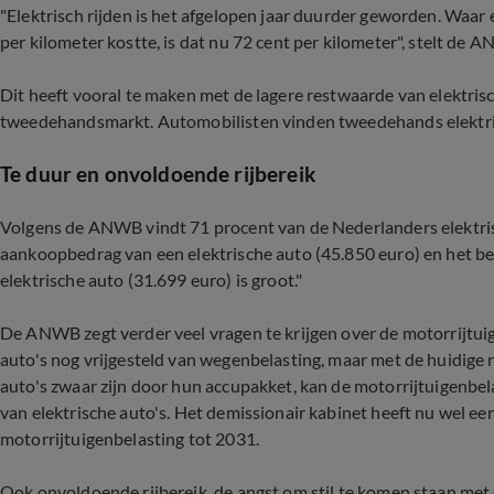
"Elektrisch rijden is het afgelopen jaar duurder geworden. Waar
per kilometer kostte, is dat nu 72 cent per kilometer", stelt de 
Dit heeft vooral te maken met de lagere restwaarde van elektrisc
tweedehandsmarkt. Automobilisten vinden tweedehands elektrisc
Te duur en onvoldoende rijbereik
Volgens de ANWB vindt 71 procent van de Nederlanders elektrisc
aankoopbedrag van een elektrische auto (45.850 euro) en het be
elektrische auto (31.699 euro) is groot."
De ANWB zegt verder veel vragen te krijgen over de motorrijtuig
auto's nog vrijgesteld van wegenbelasting, maar met de huidige 
auto's zwaar zijn door hun accupakket, kan de motorrijtuigenbe
van elektrische auto's. Het demissionair kabinet heeft nu wel ee
motorrijtuigenbelasting tot 2031.
Ook onvoldoende rijbereik, de angst om stil te komen staan met