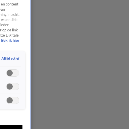
 en content
van
ing intrekt,
 essentiële
 ieder
 op de link
nze Digitale
Bekijk hier
Altijd actief