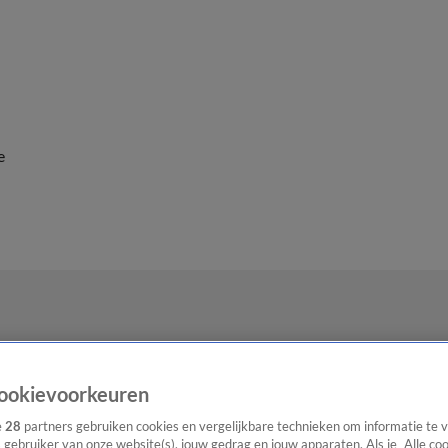
e
ookievoorkeuren
e
28
partners gebruiken cookies en vergelijkbare technieken om informatie te
s gebruiker van onze website(s), jouw gedrag en jouw apparaten. Als je „Alle co