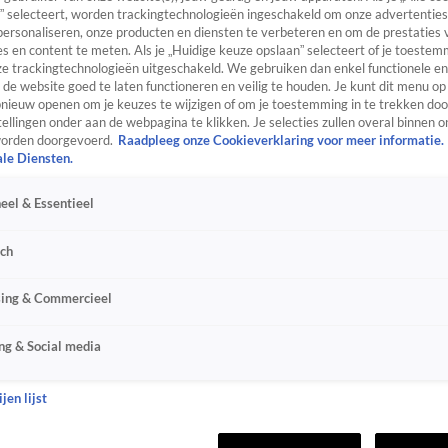
” selecteert, worden trackingtechnologieën ingeschakeld om onze advertenties
personaliseren, onze producten en diensten te verbeteren en om de prestaties 
s en content te meten. Als je „Huidige keuze opslaan” selecteert of je toestemm
e trackingtechnologieën uitgeschakeld. We gebruiken dan enkel functionele en
de website goed te laten functioneren en veilig te houden. Je kunt dit menu op
ieuw openen om je keuzes te wijzigen of om je toestemming in te trekken door
ellingen onder aan de webpagina te klikken. Je selecties zullen overal binnen o
orden doorgevoerd.
Raadpleeg onze Cookieverklaring voor meer informatie.
ale Diensten.
eel & Essentieel
sch
sing & Commercieel
ng & Social media
jen lijst