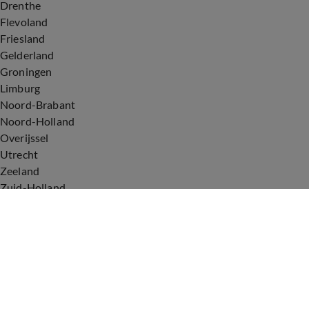
Drenthe
Flevoland
Friesland
Gelderland
Groningen
Limburg
Noord-Brabant
Noord-Holland
Overijssel
Utrecht
Zeeland
Zuid-Holland
Voorwaarden
Over ons
Privacyverklaring
Gebruiksvoorwaarden
Cookieverklaring
Digitale diensten
Cookie instellingen