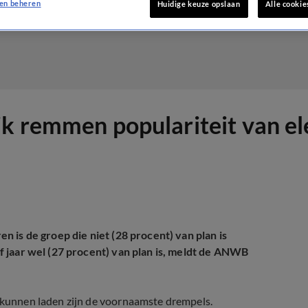
en beheren
Huidige keuze opslaan
Alle cookie
k remmen populariteit van ele
en is de groep die niet (28 procent) van plan is
ijf jaar wel (27 procent) van plan is, meldt de ANWB
é kunnen laden zijn de voornaamste drempels.