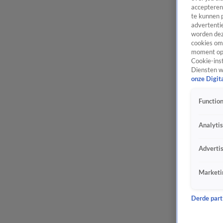
accepteren
te kunnen 
advertentie
worden dez
cookies om 
moment opn
Cookie-inst
Diensten w
onze Digit
Function
Analyti
Adverti
Marketi
Derde parti