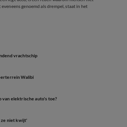
dt eveneens genoemd als drempel, staat in het
andend vrachtschip
eerterrein Walibi
 van elektrische auto's toe?
ze niet kwijt'