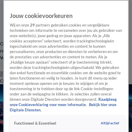
Jouw cookievoorkeuren
Wij en onze
29
partners gebruiken cookies en vergelijkbare
technieken om informatie te verzamelen over jou als gebruiker van
onze website(s), jouw gedrag en jouw apparaten. Als je „Alle
cookies accepteren” selecteert, worden trackingtechnologieën
Overzicht
Tip de
Laatste nieuws
Regionieuws
Het beste van Hart
ingeschakeld om onze advertenties en content te kunnen
redactie
personaliseren, onze producten en diensten te verbeteren en om
de prestaties van advertenties en content te meten. Als je
Volg Hart van Nederland
„Huidige keuze opslaan” selecteert of je toestemming intrekt,
worden deze trackingtechnologieën uitgeschakeld. We gebruiken
dan enkel functionele en essentiële cookies om de website goed te
Zoeken
laten functioneren en veilig te houden. Je kunt dit menu op ieder
Overzicht
Regio
Uitzendingen
Weer
Tip de redactie
Panel
Video's
moment opnieuw openen om je keuzes te wijzigen of om je
toestemming in te trekken door op de link Cookie-instellingen
onder aan de webpagina te klikken. Je selecties zullen overal
binnen onze Digitale Diensten worden doorgevoerd.
Raadpleeg
onze Cookieverklaring voor meer informatie.
Bekijk hier onze
Digitale Diensten.
Altijd actief
Functioneel & Essentieel