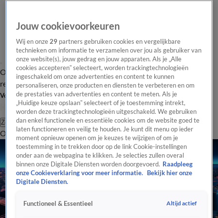
Jouw cookievoorkeuren
Wij en onze
29
partners gebruiken cookies en vergelijkbare
technieken om informatie te verzamelen over jou als gebruiker van
onze website(s), jouw gedrag en jouw apparaten. Als je „Alle
cookies accepteren” selecteert, worden trackingtechnologieën
Overzicht
Tip de
Laatste nieuws
Regionieuws
Het beste van Hart
ingeschakeld om onze advertenties en content te kunnen
redactie
personaliseren, onze producten en diensten te verbeteren en om
de prestaties van advertenties en content te meten. Als je
Volg Hart van Nederland
„Huidige keuze opslaan” selecteert of je toestemming intrekt,
worden deze trackingtechnologieën uitgeschakeld. We gebruiken
dan enkel functionele en essentiële cookies om de website goed te
Zoeken
laten functioneren en veilig te houden. Je kunt dit menu op ieder
Overzicht
Regio
Uitzendingen
Weer
Tip de redactie
Panel
Video's
moment opnieuw openen om je keuzes te wijzigen of om je
toestemming in te trekken door op de link Cookie-instellingen
onder aan de webpagina te klikken. Je selecties zullen overal
binnen onze Digitale Diensten worden doorgevoerd.
Raadpleeg
onze Cookieverklaring voor meer informatie.
Bekijk hier onze
Digitale Diensten.
Altijd actief
Functioneel & Essentieel