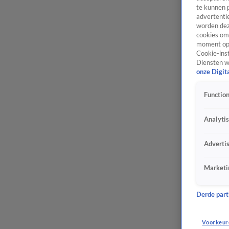
te kunnen 
advertentie
worden dez
cookies om 
moment opn
Cookie-inst
Diensten w
onze Digit
Function
Analyti
Adverti
Marketi
Derde parti
Voorkeur