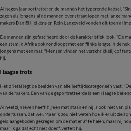
Al negen jaar portretteren de mannen het typerende kapsel. "Sind
zagen als jongens al de mannen over straat lopen met lange manen
makers Daniël Heikens en Rein Langeveld vonden dit toen al im
De mannen zijn gefascineerd door de karakteristiek look. "De mat 
een stam in Afrika ook rondloopt met een flinke lengte in de nek
jongens met een mat. "Mensen vinden het verschrikkelijk of fanta
hij.
Haagse trots
Het drietal legt de beelden van alle leeftijdscategorieën vast. "De 
van de makers. Een van de geportretteerde is een Haagse beken
Al heel zijn leven heeft hij een mat staan en hij is ook niet van 
ondertussen, dat wel. Maar ik zou niet weten hoe ik er uit zie zo
geld aangeboden gekregen om de mat er af te halen, maar hij hou
maar ik ga dat echt niet doen", vertelt hij.