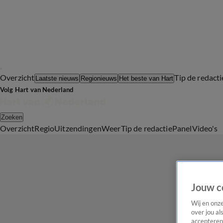
Overzicht
Tip de redacti
Laatste nieuws
Regionieuws
Het beste van Hart
Volg Hart van Nederland
Zoeken
Overzicht
Regio
Uitzendingen
Weer
Tip de redactie
Panel
Video's
Jouw c
Wij en onz
over jou al
accepteren