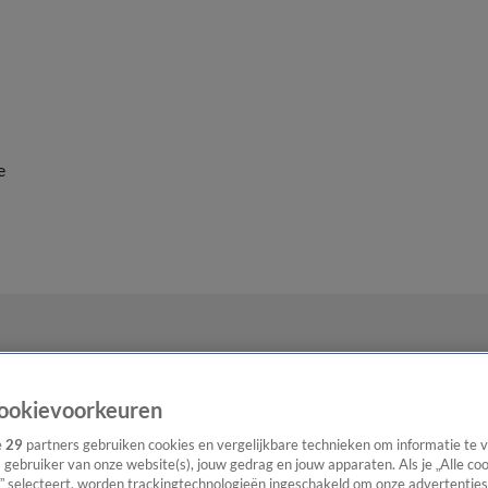
e
ookievoorkeuren
e
29
partners gebruiken cookies en vergelijkbare technieken om informatie te
s gebruiker van onze website(s), jouw gedrag en jouw apparaten. Als je „Alle co
” selecteert, worden trackingtechnologieën ingeschakeld om onze advertenties