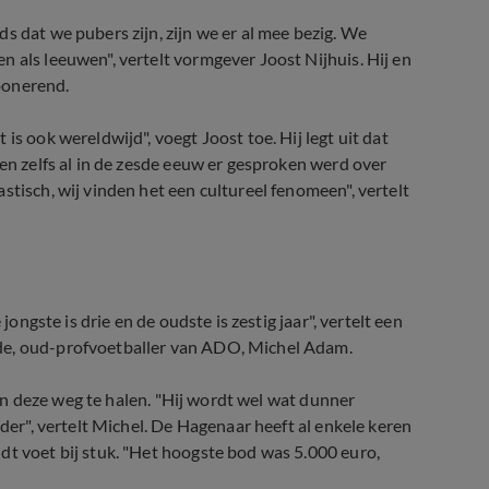
s dat we pubers zijn, zijn we er al mee bezig. We
 als leeuwen", vertelt vormgever Joost Nijhuis. Hij en
ponerend.
is ook wereldwijd", voegt Joost toe. Hij legt uit dat
 en zelfs al in de zesde eeuw er gesproken werd over
stisch, wij vinden het een cultureel fenomeen", vertelt
jongste is drie en de oudste is zestig jaar", vertelt een
de, oud-profvoetballer van ADO, Michel Adam.
plan deze weg te halen. "Hij wordt wel wat dunner
nder", vertelt Michel. De Hagenaar heeft al enkele keren
dt voet bij stuk. "Het hoogste bod was 5.000 euro,