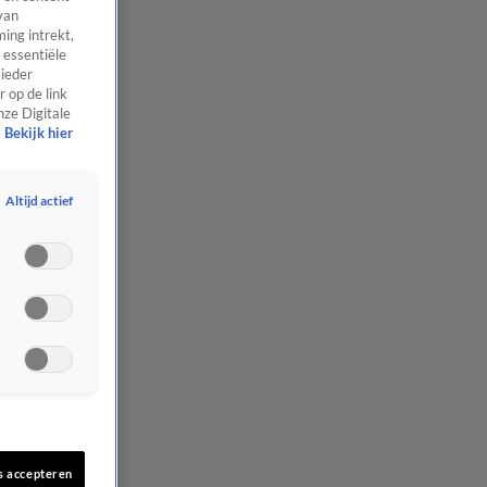
van
ing intrekt,
 essentiële
 ieder
 op de link
nze Digitale
Bekijk hier
Altijd actief
s accepteren