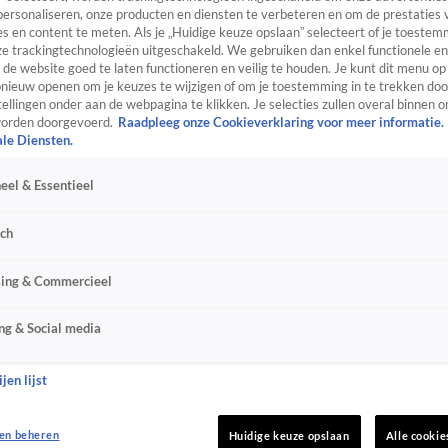
personaliseren, onze producten en diensten te verbeteren en om de prestaties 
s en content te meten. Als je „Huidige keuze opslaan” selecteert of je toestemm
e trackingtechnologieën uitgeschakeld. We gebruiken dan enkel functionele en
de website goed te laten functioneren en veilig te houden. Je kunt dit menu op
ieuw openen om je keuzes te wijzigen of om je toestemming in te trekken door
ellingen onder aan de webpagina te klikken. Je selecties zullen overal binnen o
orden doorgevoerd.
Raadpleeg onze Cookieverklaring voor meer informatie.
ale Diensten.
eel & Essentieel
sch
sing & Commercieel
ng & Social media
jen lijst
en beheren
Huidige keuze opslaan
Alle cookie