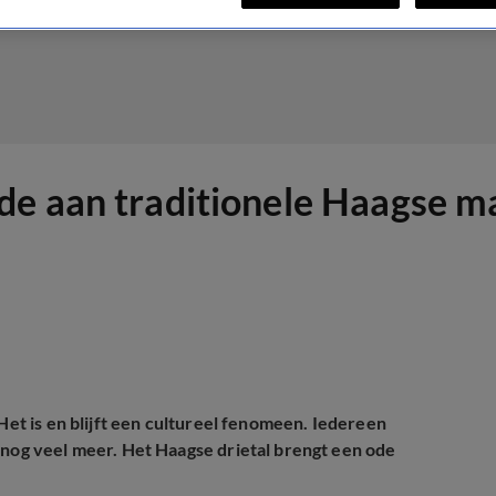
de aan traditionele Haagse m
 Het is en blijft een cultureel fenomeen. Iedereen
 nog veel meer. Het Haagse drietal brengt een ode