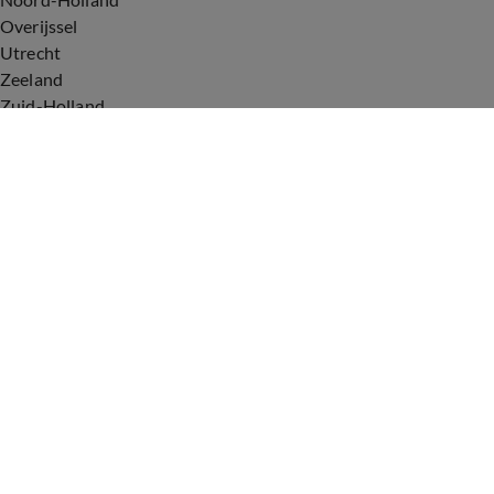
Overijssel
Utrecht
Zeeland
Zuid-Holland
Voorwaarden
Over ons
Privacyverklaring
Gebruiksvoorwaarden
Cookieverklaring
Digitale diensten
Cookie instellingen
Upod & Talpa Network
Adverteren
Vacatures
Publieksservice
Tip de redactie
Correcties en aanvullingen
Redactiestatuut Hart van Nederland