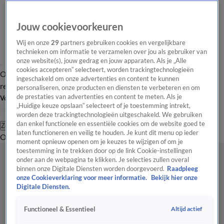
Jouw cookievoorkeuren
Wij en onze
29
partners gebruiken cookies en vergelijkbare
technieken om informatie te verzamelen over jou als gebruiker van
onze website(s), jouw gedrag en jouw apparaten. Als je „Alle
cookies accepteren” selecteert, worden trackingtechnologieën
Overzicht
Tip de
Laatste nieuws
Regionieuws
Het beste van Hart
ingeschakeld om onze advertenties en content te kunnen
redactie
personaliseren, onze producten en diensten te verbeteren en om
de prestaties van advertenties en content te meten. Als je
Volg Hart van Nederland
„Huidige keuze opslaan” selecteert of je toestemming intrekt,
worden deze trackingtechnologieën uitgeschakeld. We gebruiken
dan enkel functionele en essentiële cookies om de website goed te
Zoeken
laten functioneren en veilig te houden. Je kunt dit menu op ieder
Overzicht
Regio
Uitzendingen
Weer
Tip de redactie
Panel
Video's
moment opnieuw openen om je keuzes te wijzigen of om je
toestemming in te trekken door op de link Cookie-instellingen
onder aan de webpagina te klikken. Je selecties zullen overal
binnen onze Digitale Diensten worden doorgevoerd.
Raadpleeg
onze Cookieverklaring voor meer informatie.
Bekijk hier onze
Digitale Diensten.
Altijd actief
Functioneel & Essentieel