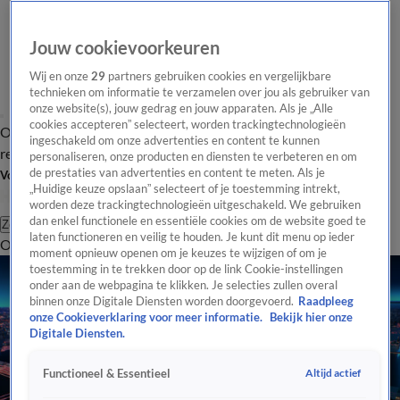
Jouw cookievoorkeuren
Wij en onze
29
partners gebruiken cookies en vergelijkbare
technieken om informatie te verzamelen over jou als gebruiker van
onze website(s), jouw gedrag en jouw apparaten. Als je „Alle
cookies accepteren” selecteert, worden trackingtechnologieën
Overzicht
Tip de
Laatste nieuws
Regionieuws
Het beste van Hart
ingeschakeld om onze advertenties en content te kunnen
redactie
personaliseren, onze producten en diensten te verbeteren en om
de prestaties van advertenties en content te meten. Als je
Volg Hart van Nederland
„Huidige keuze opslaan” selecteert of je toestemming intrekt,
worden deze trackingtechnologieën uitgeschakeld. We gebruiken
dan enkel functionele en essentiële cookies om de website goed te
Zoeken
laten functioneren en veilig te houden. Je kunt dit menu op ieder
Overzicht
Regio
Uitzendingen
Weer
Tip de redactie
Panel
Video's
moment opnieuw openen om je keuzes te wijzigen of om je
toestemming in te trekken door op de link Cookie-instellingen
onder aan de webpagina te klikken. Je selecties zullen overal
binnen onze Digitale Diensten worden doorgevoerd.
Raadpleeg
onze Cookieverklaring voor meer informatie.
Bekijk hier onze
Digitale Diensten.
Altijd actief
Functioneel & Essentieel