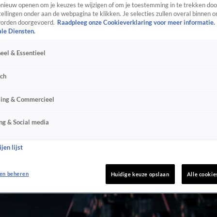
ieuw openen om je keuzes te wijzigen of om je toestemming in te trekken door
ellingen onder aan de webpagina te klikken. Je selecties zullen overal binnen o
orden doorgevoerd.
Raadpleeg onze Cookieverklaring voor meer informatie.
ale Diensten.
eel & Essentieel
sch
sing & Commercieel
ng & Social media
jen lijst
en beheren
Huidige keuze opslaan
Alle cookie