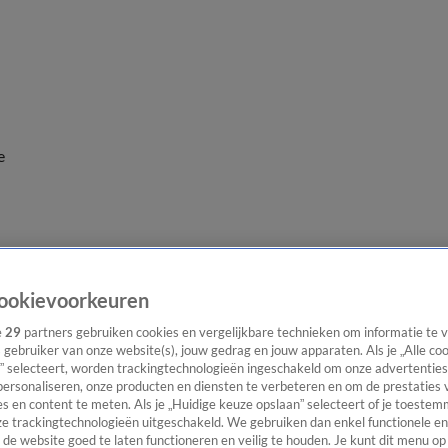
e
ookievoorkeuren
e
29
partners gebruiken cookies en vergelijkbare technieken om informatie te
s gebruiker van onze website(s), jouw gedrag en jouw apparaten. Als je „Alle co
” selecteert, worden trackingtechnologieën ingeschakeld om onze advertenties
personaliseren, onze producten en diensten te verbeteren en om de prestaties 
s en content te meten. Als je „Huidige keuze opslaan” selecteert of je toestemm
e trackingtechnologieën uitgeschakeld. We gebruiken dan enkel functionele en
de website goed te laten functioneren en veilig te houden. Je kunt dit menu op