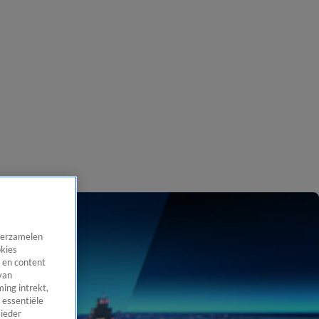
 verzamelen
okies
 en content
van
ing intrekt,
 essentiële
 ieder