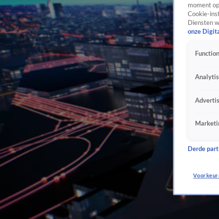
moment opn
Cookie-inst
Diensten w
onze Digit
Function
Analyti
Adverti
Marketi
Derde parti
Voorkeur