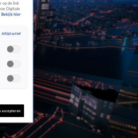
 op de link
nze Digitale
Bekijk hier
Altijd actief
s accepteren