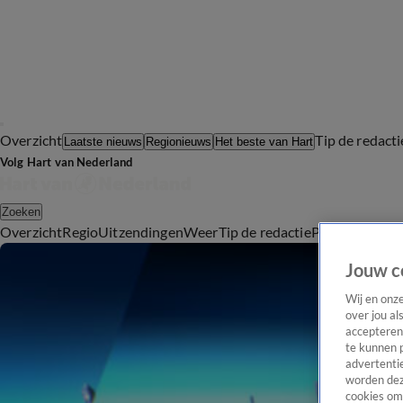
Overzicht
Tip de redacti
Laatste nieuws
Regionieuws
Het beste van Hart
Volg Hart van Nederland
Zoeken
Overzicht
Regio
Uitzendingen
Weer
Tip de redactie
Panel
Video's
Jouw c
Wij en onz
over jou al
accepteren
te kunnen 
advertentie
worden dez
cookies om 