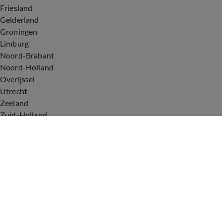
Friesland
Gelderland
Groningen
Limburg
Noord-Brabant
Noord-Holland
Overijssel
Utrecht
Zeeland
Zuid-Holland
Voorwaarden
Over ons
Privacyverklaring
Gebruiksvoorwaarden
Cookieverklaring
Digitale diensten
Cookie instellingen
Upod & Talpa Network
Adverteren