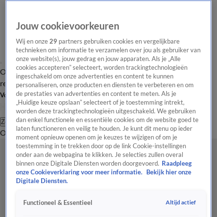
Jouw cookievoorkeuren
Wij en onze
29
partners gebruiken cookies en vergelijkbare
technieken om informatie te verzamelen over jou als gebruiker van
onze website(s), jouw gedrag en jouw apparaten. Als je „Alle
cookies accepteren” selecteert, worden trackingtechnologieën
Overzicht
Tip de
Laatste nieuws
Regionieuws
Het beste van Hart
ingeschakeld om onze advertenties en content te kunnen
redactie
personaliseren, onze producten en diensten te verbeteren en om
de prestaties van advertenties en content te meten. Als je
Volg Hart van Nederland
„Huidige keuze opslaan” selecteert of je toestemming intrekt,
worden deze trackingtechnologieën uitgeschakeld. We gebruiken
dan enkel functionele en essentiële cookies om de website goed te
Zoeken
laten functioneren en veilig te houden. Je kunt dit menu op ieder
Overzicht
Regio
Uitzendingen
Weer
Tip de redactie
Panel
Video's
moment opnieuw openen om je keuzes te wijzigen of om je
toestemming in te trekken door op de link Cookie-instellingen
onder aan de webpagina te klikken. Je selecties zullen overal
binnen onze Digitale Diensten worden doorgevoerd.
Raadpleeg
onze Cookieverklaring voor meer informatie.
Bekijk hier onze
Digitale Diensten.
Altijd actief
Functioneel & Essentieel