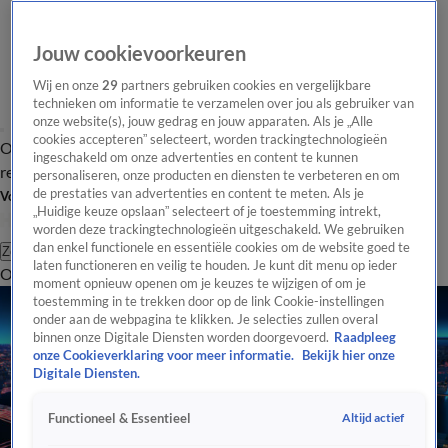
Jouw cookievoorkeuren
Wij en onze
29
partners gebruiken cookies en vergelijkbare
technieken om informatie te verzamelen over jou als gebruiker van
onze website(s), jouw gedrag en jouw apparaten. Als je „Alle
cookies accepteren” selecteert, worden trackingtechnologieën
Overzicht
Tip de
Laatste nieuws
Regionieuws
Het beste van Hart
ingeschakeld om onze advertenties en content te kunnen
redactie
personaliseren, onze producten en diensten te verbeteren en om
de prestaties van advertenties en content te meten. Als je
Volg Hart van Nederland
„Huidige keuze opslaan” selecteert of je toestemming intrekt,
worden deze trackingtechnologieën uitgeschakeld. We gebruiken
dan enkel functionele en essentiële cookies om de website goed te
Zoeken
laten functioneren en veilig te houden. Je kunt dit menu op ieder
Overzicht
Regio
Uitzendingen
Weer
Tip de redactie
Panel
Video's
moment opnieuw openen om je keuzes te wijzigen of om je
toestemming in te trekken door op de link Cookie-instellingen
onder aan de webpagina te klikken. Je selecties zullen overal
binnen onze Digitale Diensten worden doorgevoerd.
Raadpleeg
onze Cookieverklaring voor meer informatie.
Bekijk hier onze
Digitale Diensten.
Altijd actief
Functioneel & Essentieel