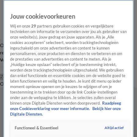
Jouw cookievoorkeuren
Wij en onze
29
partners gebruiken cookies en vergelijkbare
technieken om informatie te verzamelen over jou als gebruiker van
onze website(s), jouw gedrag en jouw apparaten. Als je „Alle
cookies accepteren” selecteert, worden trackingtechnologieën
Overzicht
Tip de
Laatste nieuws
Regionieuws
Het beste van Hart
ingeschakeld om onze advertenties en content te kunnen
redactie
personaliseren, onze producten en diensten te verbeteren en om
de prestaties van advertenties en content te meten. Als je
Volg Hart van Nederland
„Huidige keuze opslaan” selecteert of je toestemming intrekt,
worden deze trackingtechnologieën uitgeschakeld. We gebruiken
dan enkel functionele en essentiële cookies om de website goed te
Zoeken
laten functioneren en veilig te houden. Je kunt dit menu op ieder
Overzicht
Regio
Uitzendingen
Weer
Tip de redactie
Panel
Video's
moment opnieuw openen om je keuzes te wijzigen of om je
toestemming in te trekken door op de link Cookie-instellingen
onder aan de webpagina te klikken. Je selecties zullen overal
binnen onze Digitale Diensten worden doorgevoerd.
Raadpleeg
onze Cookieverklaring voor meer informatie.
Bekijk hier onze
Digitale Diensten.
Altijd actief
Functioneel & Essentieel