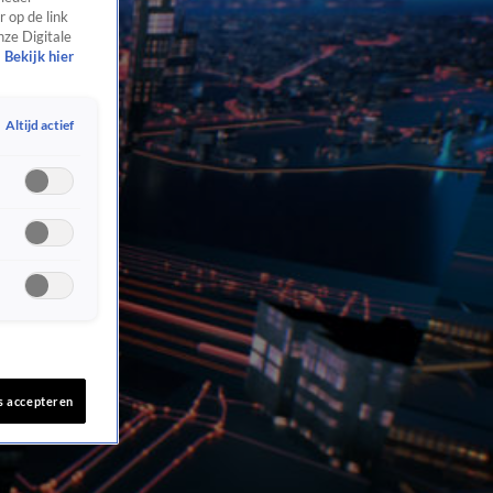
 op de link
nze Digitale
Bekijk hier
Altijd actief
s accepteren