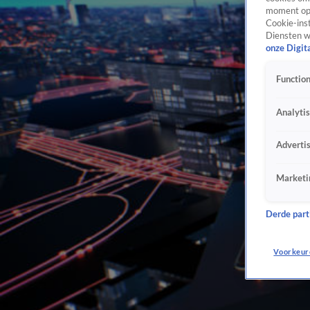
moment opn
Cookie-inst
Diensten w
onze Digit
Function
Analyti
Adverti
Marketi
Derde parti
Voorkeur