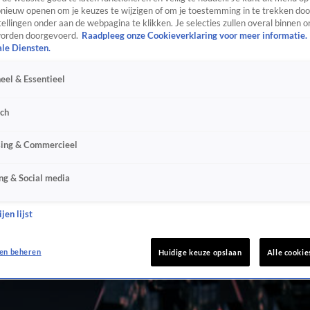
ieuw openen om je keuzes te wijzigen of om je toestemming in te trekken door
ellingen onder aan de webpagina te klikken. Je selecties zullen overal binnen o
orden doorgevoerd.
Raadpleeg onze Cookieverklaring voor meer informatie.
ale Diensten.
eel & Essentieel
sch
sing & Commercieel
ng & Social media
jen lijst
en beheren
Huidige keuze opslaan
Alle cookie