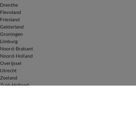
Drenthe
Flevoland
Friesland
Gelderland
Groningen
Limburg
Noord-Brabant
Noord-Holland
Overijssel
Utrecht
Zeeland
Zuid-Holland
Voorwaarden
Over ons
Privacyverklaring
Gebruiksvoorwaarden
Cookieverklaring
Digitale diensten
Cookie instellingen