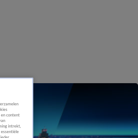
 verzamelen
okies
 en content
van
ing intrekt,
 essentiële
 ieder