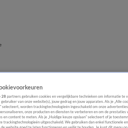
e
ookievoorkeuren
e
28
partners gebruiken cookies en vergelijkbare technieken om informatie te
s gebruiker van onze website(s), jouw gedrag en jouw apparaten. Als je „Alle co
” selecteert, worden trackingtechnologieën ingeschakeld om onze advertenties
personaliseren, onze producten en diensten te verbeteren en om de prestaties 
s en content te meten. Als je „Huidige keuze opslaan” selecteert of je toestemm
e trackingtechnologieën uitgeschakeld. We gebruiken dan enkel functionele en
de website goed te laten functioneren en veilig te houden. Je kunt dit menu op