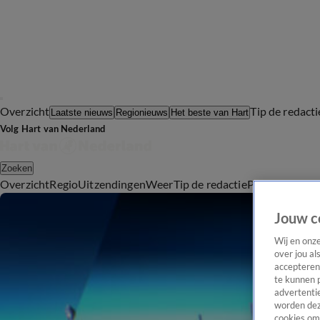
Overzicht
Tip de redacti
Laatste nieuws
Regionieuws
Het beste van Hart
Volg Hart van Nederland
Zoeken
Overzicht
Regio
Uitzendingen
Weer
Tip de redactie
Panel
Video's
Jouw c
Wij en onz
over jou al
accepteren
te kunnen 
advertentie
worden dez
cookies om 