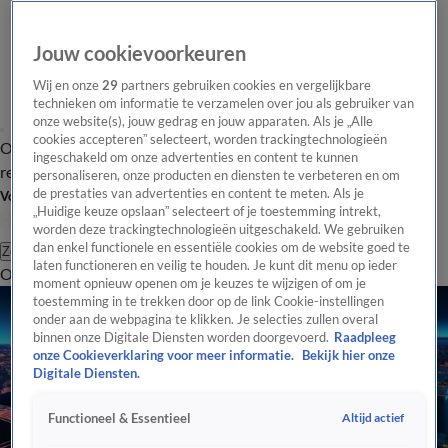
Jouw cookievoorkeuren
Wij en onze
29
partners gebruiken cookies en vergelijkbare
technieken om informatie te verzamelen over jou als gebruiker van
onze website(s), jouw gedrag en jouw apparaten. Als je „Alle
cookies accepteren” selecteert, worden trackingtechnologieën
Overzicht
Tip de
Laatste nieuws
Regionieuws
Het beste van Hart
ingeschakeld om onze advertenties en content te kunnen
redactie
personaliseren, onze producten en diensten te verbeteren en om
de prestaties van advertenties en content te meten. Als je
Volg Hart van Nederland
„Huidige keuze opslaan” selecteert of je toestemming intrekt,
worden deze trackingtechnologieën uitgeschakeld. We gebruiken
dan enkel functionele en essentiële cookies om de website goed te
Zoeken
laten functioneren en veilig te houden. Je kunt dit menu op ieder
Overzicht
Regio
Uitzendingen
Weer
Tip de redactie
Panel
Video's
moment opnieuw openen om je keuzes te wijzigen of om je
toestemming in te trekken door op de link Cookie-instellingen
onder aan de webpagina te klikken. Je selecties zullen overal
binnen onze Digitale Diensten worden doorgevoerd.
Raadpleeg
onze Cookieverklaring voor meer informatie.
Bekijk hier onze
Digitale Diensten.
Altijd actief
Functioneel & Essentieel