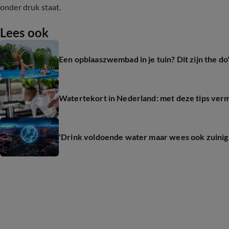
onder druk staat.
Lees ook
Een opblaaszwembad in je tuin? Dit zijn the do'
Watertekort in Nederland: met deze tips verm
'Drink voldoende water maar wees ook zuinig