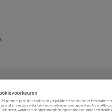
e
ookievoorkeuren
e
29
partners gebruiken cookies en vergelijkbare technieken om informatie te
s gebruiker van onze website(s), jouw gedrag en jouw apparaten. Als je „Alle co
” selecteert, worden trackingtechnologieën ingeschakeld om onze advertenties