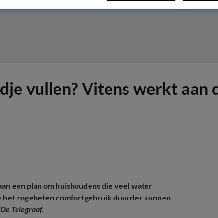
je vullen? Vitens werkt aan 
aan een plan om huishoudens die veel water
 we het zogeheten comfortgebruik duurder kunnen
n
De Telegraaf.