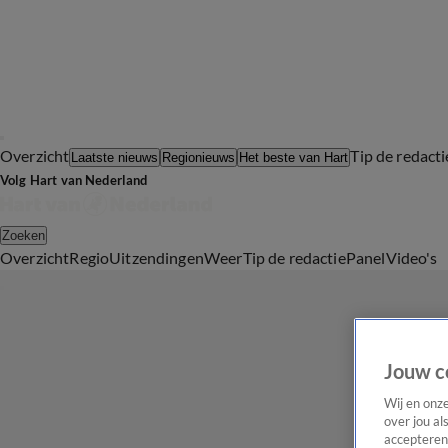
Overzicht
Tip de redacti
Laatste nieuws
Regionieuws
Het beste van Hart
Volg Hart van Nederland
Zoeken
Overzicht
Regio
Uitzendingen
Weer
Tip de redactie
Panel
Video's
Jouw c
Wij en onz
over jou al
accepteren