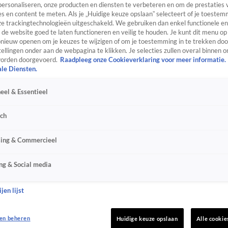
personaliseren, onze producten en diensten te verbeteren en om de prestaties 
s en content te meten. Als je „Huidige keuze opslaan” selecteert of je toestemm
e trackingtechnologieën uitgeschakeld. We gebruiken dan enkel functionele en
de website goed te laten functioneren en veilig te houden. Je kunt dit menu op
ieuw openen om je keuzes te wijzigen of om je toestemming in te trekken door
ellingen onder aan de webpagina te klikken. Je selecties zullen overal binnen o
orden doorgevoerd.
Raadpleeg onze Cookieverklaring voor meer informatie.
ale Diensten.
eel & Essentieel
sch
sing & Commercieel
ng & Social media
jen lijst
en beheren
Huidige keuze opslaan
Alle cookie