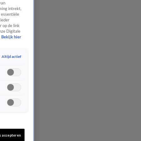
van
ing intrekt,
 essentiële
 ieder
 op de link
nze Digitale
Bekijk hier
Altijd actief
s accepteren