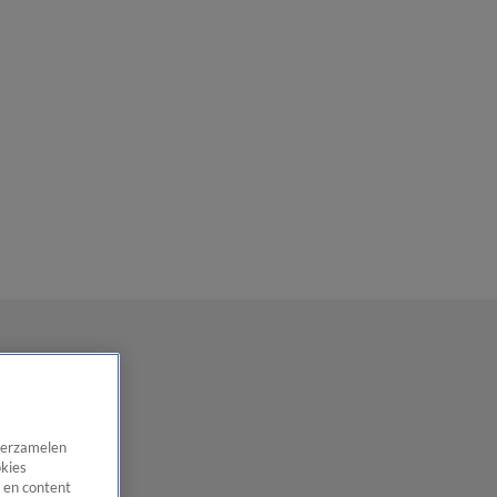
 verzamelen
okies
 en content