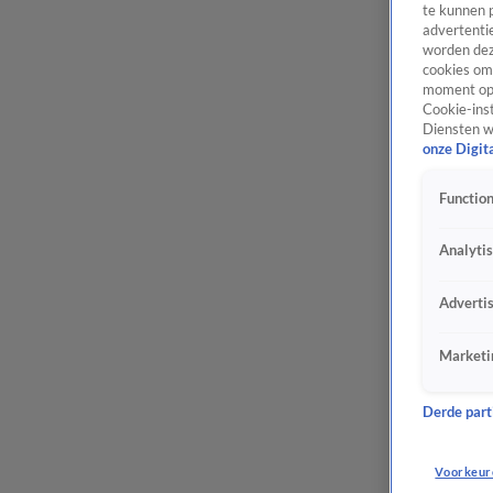
te kunnen 
advertentie
worden dez
cookies om 
moment opn
Cookie-inst
Diensten w
onze Digit
Function
Analyti
Adverti
Marketi
Derde parti
Voorkeur