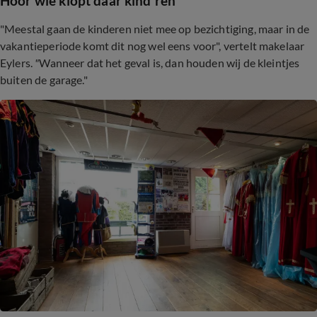
Hoor
wie klopt daar kind
'ren
"Meestal gaan de kinderen niet mee op bezichtiging, maar in de
vakantieperiode komt dit nog wel eens voor", vertelt makelaar
Eylers.
"
Wanneer dat het geval is, dan houden wij de kleintjes
buiten de garage."