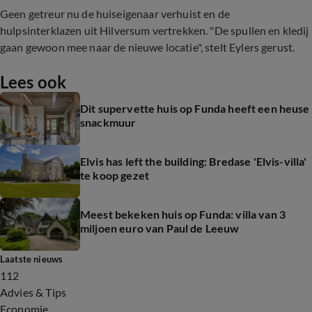
Geen getreur nu de huiseigenaar verhuist en de
hulpsinterklazen uit Hilversum vertrekken. "De spullen en kledij
gaan gewoon mee naar de nieuwe locatie", stelt Eylers gerust.
Lees ook
Dit supervette huis op Funda heeft een heuse
snackmuur
Elvis has left the building: Bredase 'Elvis-villa'
te koop gezet
Meest bekeken huis op Funda: villa van 3
miljoen euro van Paul de Leeuw
Laatste nieuws
112
Advies & Tips
Economie