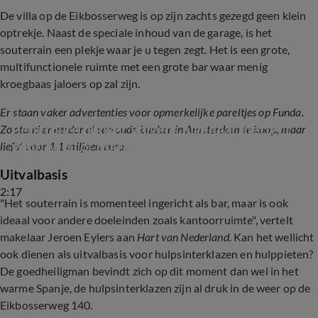
De villa op de Eikbosserweg is op zijn zachts gezegd geen klein
optrekje. Naast de speciale inhoud van de garage, is het
souterrain een plekje waar je u tegen zegt. Het is een grote,
multifunctionele ruimte met een grote bar waar menig
kroegbaas jaloers op zal zijn.
Er staan vaker advertenties voor opmerkelijke pareltjes op Funda.
Peperdure bunker volgens eigenaar 'perfect 
Zo stond er eerder al een oude bunker in Amsterdam te koop, maar
voor Ali B. of Marco Borsato'
liefst voor 1,1 miljoen euro.
Uitvalbasis
2:17
"Het souterrain is momenteel ingericht als bar, maar is ook
ideaal voor andere doeleinden zoals kantoorruimte", vertelt
makelaar Jeroen Eylers aan
Hart van Nederland.
Kan het wellicht
ook dienen als uitvalbasis voor hulpsinterklazen en hulppieten?
De goedheiligman bevindt zich op dit moment dan wel in het
warme Spanje, de hulpsinterklazen zijn al druk in de weer op de
Eikbosserweg 140.