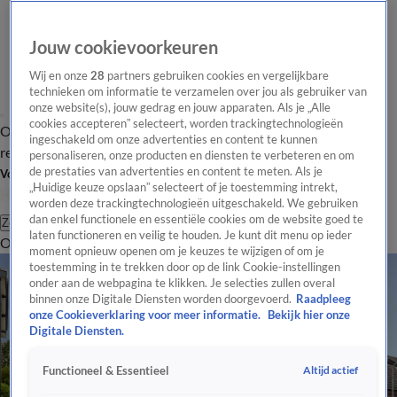
Jouw cookievoorkeuren
Wij en onze
28
partners gebruiken cookies en vergelijkbare
technieken om informatie te verzamelen over jou als gebruiker van
onze website(s), jouw gedrag en jouw apparaten. Als je „Alle
cookies accepteren” selecteert, worden trackingtechnologieën
Overzicht
Tip de
Laatste nieuws
Regionieuws
Het beste van Hart
ingeschakeld om onze advertenties en content te kunnen
redactie
personaliseren, onze producten en diensten te verbeteren en om
de prestaties van advertenties en content te meten. Als je
Volg Hart van Nederland
„Huidige keuze opslaan” selecteert of je toestemming intrekt,
worden deze trackingtechnologieën uitgeschakeld. We gebruiken
dan enkel functionele en essentiële cookies om de website goed te
Zoeken
laten functioneren en veilig te houden. Je kunt dit menu op ieder
Overzicht
Regio
Uitzendingen
Weer
Tip de redactie
Panel
Video's
moment opnieuw openen om je keuzes te wijzigen of om je
toestemming in te trekken door op de link Cookie-instellingen
onder aan de webpagina te klikken. Je selecties zullen overal
binnen onze Digitale Diensten worden doorgevoerd.
Raadpleeg
onze Cookieverklaring voor meer informatie.
Bekijk hier onze
Digitale Diensten.
Altijd actief
Functioneel & Essentieel