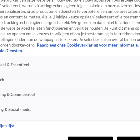
s gebruiker van onze website(s), jouw gedrag en jouw apparaten. Als je „Alle co
” selecteert, worden trackingtechnologieën ingeschakeld om onze advertenties
personaliseren, onze producten en diensten te verbeteren en om de prestaties 
s en content te meten. Als je „Huidige keuze opslaan” selecteert of je toestemm
e trackingtechnologieën uitgeschakeld. We gebruiken dan enkel functionele en
de website goed te laten functioneren en veilig te houden. Je kunt dit menu op
ieuw openen om je keuzes te wijzigen of om je toestemming in te trekken door
ellingen onder aan de webpagina te klikken. Je selecties zullen overal binnen o
orden doorgevoerd.
Raadpleeg onze Cookieverklaring voor meer informatie.
ale Diensten.
eel & Essentieel
sch
sing & Commercieel
ng & Social media
jen lijst