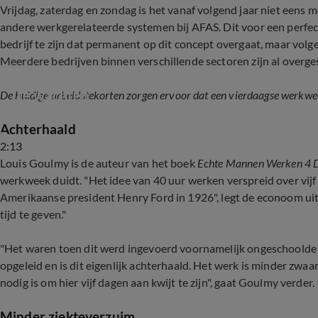
Vrijdag, zaterdag en zondag is het vanaf volgend jaar niet eens 
andere werkgerelateerde systemen bij AFAS. Dit voor een perfect
bedrijf te zijn dat permanent op dit concept overgaat, maar volg
Meerdere bedrijven binnen verschillende sectoren zijn al overge
Ondernemers willen dat werknemers meer uren g
te wachten
De huidige arbeidstekorten zorgen ervoor dat een vierdaagse werkweek
Achterhaald
2:13
Louis Goulmy is de auteur van het boek
Echte Mannen Werken 4 
werkweek duidt. "Het idee van 40 uur werken verspreid over vijf 
Amerikaanse president Henry Ford in 1926", legt de econoom uit. 
tijd te geven."
"Het waren toen dit werd ingevoerd voornamelijk ongeschoolde f
opgeleid en is dit eigenlijk achterhaald. Het werk is minder zw
nodig is om hier vijf dagen aan kwijt te zijn", gaat Goulmy verder.
Minder ziekteverzuim