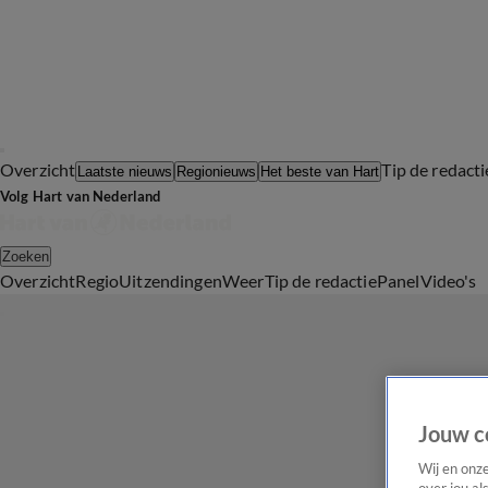
Overzicht
Tip de redacti
Laatste nieuws
Regionieuws
Het beste van Hart
Volg Hart van Nederland
Zoeken
Overzicht
Regio
Uitzendingen
Weer
Tip de redactie
Panel
Video's
Jouw c
Wij en onz