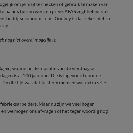
mogelijk om je mail te checken of gebruik te maken van
e balans tussen werk en privé. AFAS zegt het eerste
ens bedrijfseconoom Louis Goulmy is dat zeker niet zo.
stapt.
aan maken, maar die zitten er niet op 
 nog niet overal mogelijk is:
Dagen,
waarin hij de filosofie van de vierdaagse
dagen is al 100 jaar oud. Die is ingevoerd door de
"In die tijd was dat juist om mensen wat extra vrije
abrieksarbeiders. Maar nu zijn we veel hoger
aar en we mogen ons afvragen of het tegenwoordig nog