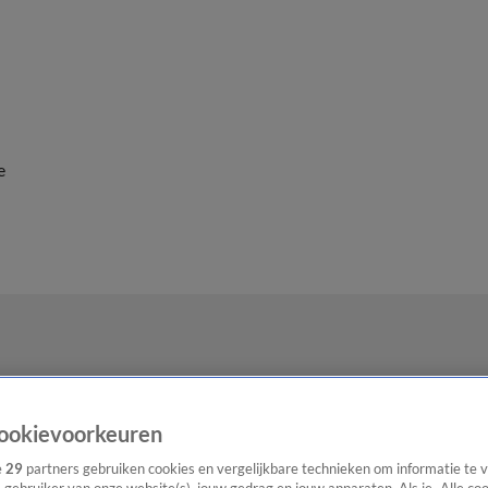
e
ookievoorkeuren
e
29
partners gebruiken cookies en vergelijkbare technieken om informatie te