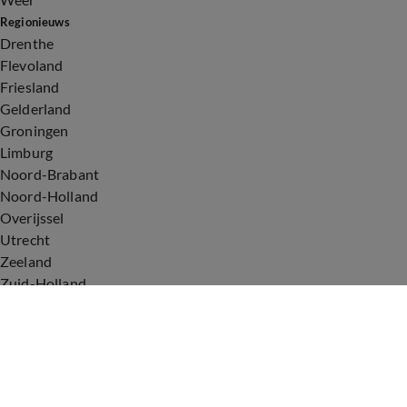
Regionieuws
Drenthe
Flevoland
Friesland
Gelderland
Groningen
Limburg
Noord-Brabant
Noord-Holland
Overijssel
Utrecht
Zeeland
Zuid-Holland
Voorwaarden
Over ons
Privacyverklaring
Gebruiksvoorwaarden
Cookieverklaring