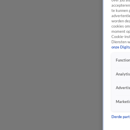
over jou al
accepteren
te kunnen 
advertentie
worden dez
cookies om 
moment opn
Cookie-inst
Diensten w
onze Digit
Function
Analyti
Adverti
Marketi
Derde parti