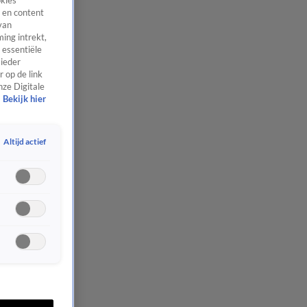
okies
 en content
van
ing intrekt,
 essentiële
 ieder
 op de link
nze Digitale
Bekijk hier
Altijd actief