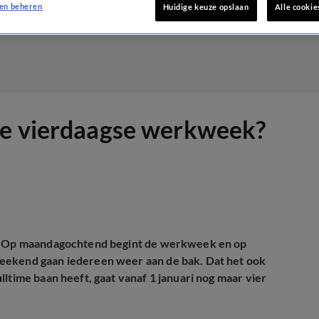
en beheren
Huidige keuze opslaan
Alle cookie
de vierdaagse werkweek?
it. Op maandagochtend begint de werkweek en op
weekend gaan iedereen weer aan de bak. Dat het ook
ltime baan heeft, gaat vanaf 1 januari nog maar vier