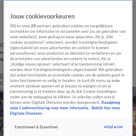
Jouw cookievoorkeuren
Wij en onze
28
partners gebruiken cookies en vergelijkbare
technieken om informatie te verzamelen over jou als gebruiker van
onze website(s), jouw gedrag en jouw apparaten. Als je „Alle
cookies accepteren” selecteert, worden trackingtechnologieën
Overzicht
Tip de
Laatste nieuws
Regionieuws
Het beste van Hart
ingeschakeld om onze advertenties en content te kunnen
redactie
personaliseren, onze producten en diensten te verbeteren en om
de prestaties van advertenties en content te meten. Als je
Volg Hart van Nederland
„Huidige keuze opslaan” selecteert of je toestemming intrekt,
worden deze trackingtechnologieën uitgeschakeld. We gebruiken
dan enkel functionele en essentiële cookies om de website goed te
Zoeken
laten functioneren en veilig te houden. Je kunt dit menu op ieder
Overzicht
Regio
Uitzendingen
Weer
Tip de redactie
Panel
Video's
moment opnieuw openen om je keuzes te wijzigen of om je
toestemming in te trekken door op de link Cookie-instellingen
onder aan de webpagina te klikken. Je selecties zullen overal
binnen onze Digitale Diensten worden doorgevoerd.
Raadpleeg
onze Cookieverklaring voor meer informatie.
Bekijk hier onze
Digitale Diensten.
Altijd actief
Functioneel & Essentieel