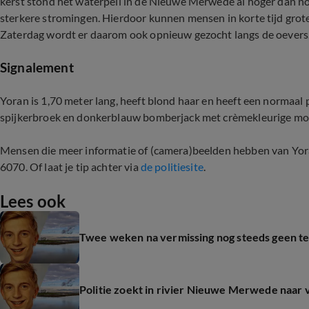
kerst stond het waterpeil in de Nieuwe Merwede al hoger dan 
sterkere stromingen. Hierdoor kunnen mensen in korte tijd grot
Zaterdag wordt er daarom ook opnieuw gezocht langs de oevers
Signalement
Yoran is 1,70 meter lang, heeft blond haar en heeft een normaal
spijkerbroek en donkerblauw bomberjack met crèmekleurige m
Mensen die meer informatie of (camera)beelden hebben van Yor
6070. Of laat je tip achter via
de politiesite
.
Lees ook
Twee weken na vermissing nog steeds geen te
Politie zoekt in rivier Nieuwe Merwede naar 