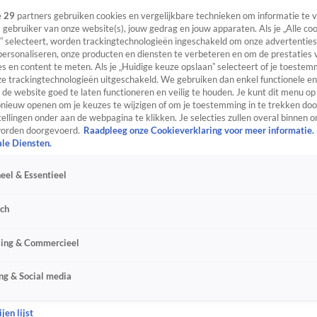
e
29
partners gebruiken cookies en vergelijkbare technieken om informatie te
s gebruiker van onze website(s), jouw gedrag en jouw apparaten. Als je „Alle co
” selecteert, worden trackingtechnologieën ingeschakeld om onze advertenties
personaliseren, onze producten en diensten te verbeteren en om de prestaties 
s en content te meten. Als je „Huidige keuze opslaan” selecteert of je toestemm
e trackingtechnologieën uitgeschakeld. We gebruiken dan enkel functionele en
de website goed te laten functioneren en veilig te houden. Je kunt dit menu op
ieuw openen om je keuzes te wijzigen of om je toestemming in te trekken door
ellingen onder aan de webpagina te klikken. Je selecties zullen overal binnen o
orden doorgevoerd.
Raadpleeg onze Cookieverklaring voor meer informatie.
ale Diensten.
eel & Essentieel
sch
sing & Commercieel
ng & Social media
jen lijst