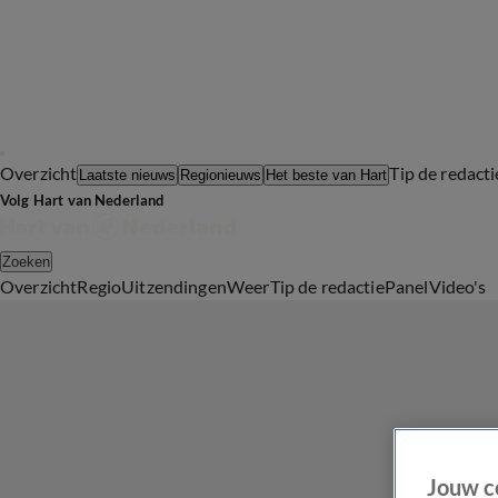
Overzicht
Tip de redacti
Laatste nieuws
Regionieuws
Het beste van Hart
Volg Hart van Nederland
Zoeken
Overzicht
Regio
Uitzendingen
Weer
Tip de redactie
Panel
Video's
Jouw c