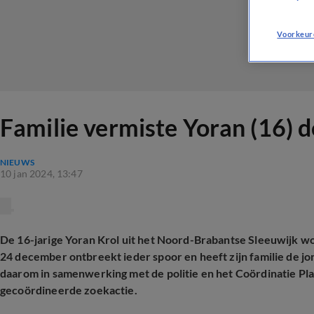
Voorkeur
Familie vermiste Yoran (16) d
NIEUWS
10 jan 2024, 13:47
De 16-jarige Yoran Krol uit het Noord-Brabantse Sleeuwijk w
24 december ontbreekt ieder spoor en heeft zijn familie de jo
daarom in samenwerking met de politie en het Coördinatie Pl
gecoördineerde zoekactie.