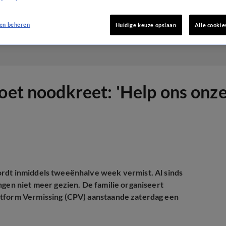
en beheren
Huidige keuze opslaan
Alle cookie
oet noodkreet: 'Help ons onze
ordt inmiddels tweeënhalve week vermist. Al sinds
ngen niet meer gezien. De familie organiseert
atform Vermissing (CPV) aanstaande zaterdag een