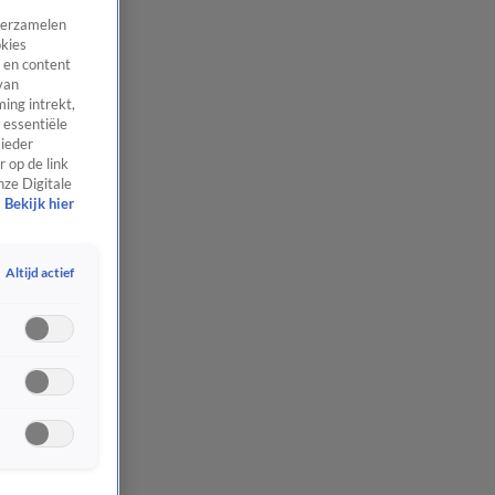
 verzamelen
okies
 en content
van
ing intrekt,
 essentiële
 ieder
 op de link
nze Digitale
Bekijk hier
Altijd actief