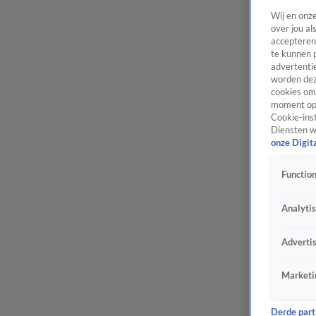
Wij en onz
over jou al
accepteren
te kunnen 
advertentie
worden dez
cookies om 
moment opn
Cookie-inst
Diensten w
onze Digit
Function
Analyti
Adverti
Marketi
Derde parti