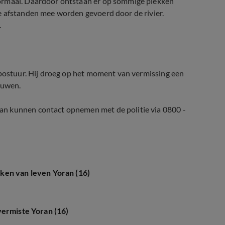
normaal. Daardoor ontstaan er op sommige plekken
e afstanden mee worden gevoerd door de rivier.
.
 postuur. Hij droeg op het moment van vermissing een
ouwen.
an kunnen contact opnemen met de politie via 0800 -
ken van leven Yoran (16)
vermiste Yoran (16)