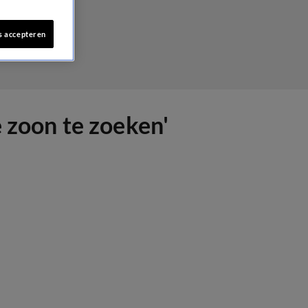
s accepteren
 zoon te zoeken'