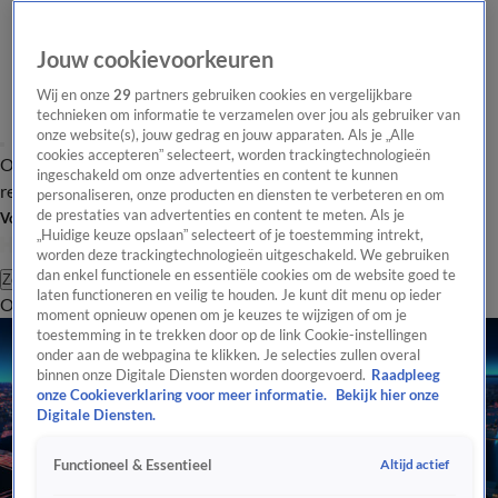
Jouw cookievoorkeuren
Wij en onze
29
partners gebruiken cookies en vergelijkbare
technieken om informatie te verzamelen over jou als gebruiker van
onze website(s), jouw gedrag en jouw apparaten. Als je „Alle
cookies accepteren” selecteert, worden trackingtechnologieën
Overzicht
Tip de
Laatste nieuws
Regionieuws
Het beste van Hart
ingeschakeld om onze advertenties en content te kunnen
redactie
personaliseren, onze producten en diensten te verbeteren en om
de prestaties van advertenties en content te meten. Als je
Volg Hart van Nederland
„Huidige keuze opslaan” selecteert of je toestemming intrekt,
worden deze trackingtechnologieën uitgeschakeld. We gebruiken
dan enkel functionele en essentiële cookies om de website goed te
Zoeken
laten functioneren en veilig te houden. Je kunt dit menu op ieder
Overzicht
Regio
Uitzendingen
Weer
Tip de redactie
Panel
Video's
moment opnieuw openen om je keuzes te wijzigen of om je
toestemming in te trekken door op de link Cookie-instellingen
onder aan de webpagina te klikken. Je selecties zullen overal
binnen onze Digitale Diensten worden doorgevoerd.
Raadpleeg
onze Cookieverklaring voor meer informatie.
Bekijk hier onze
Digitale Diensten.
Altijd actief
Functioneel & Essentieel