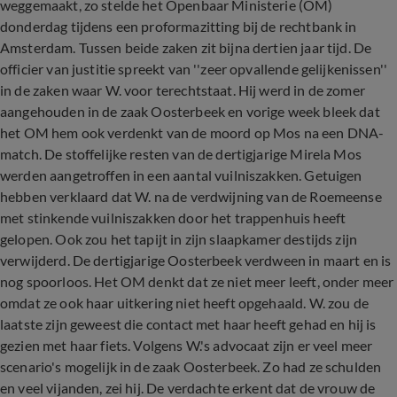
weggemaakt, zo stelde het Openbaar Ministerie (OM)
donderdag tijdens een proformazitting bij de rechtbank in
Amsterdam. Tussen beide zaken zit bijna dertien jaar tijd. De
officier van justitie spreekt van ''zeer opvallende gelijkenissen''
in de zaken waar W. voor terechtstaat. Hij werd in de zomer
aangehouden in de zaak Oosterbeek en vorige week bleek dat
het OM hem ook verdenkt van de moord op Mos na een DNA-
match. De stoffelijke resten van de dertigjarige Mirela Mos
werden aangetroffen in een aantal vuilniszakken. Getuigen
hebben verklaard dat W. na de verdwijning van de Roemeense
met stinkende vuilniszakken door het trappenhuis heeft
gelopen. Ook zou het tapijt in zijn slaapkamer destijds zijn
verwijderd. De dertigjarige Oosterbeek verdween in maart en is
nog spoorloos. Het OM denkt dat ze niet meer leeft, onder meer
omdat ze ook haar uitkering niet heeft opgehaald. W. zou de
laatste zijn geweest die contact met haar heeft gehad en hij is
gezien met haar fiets. Volgens W.'s advocaat zijn er veel meer
scenario's mogelijk in de zaak Oosterbeek. Zo had ze schulden
en veel vijanden, zei hij. De verdachte erkent dat de vrouw de