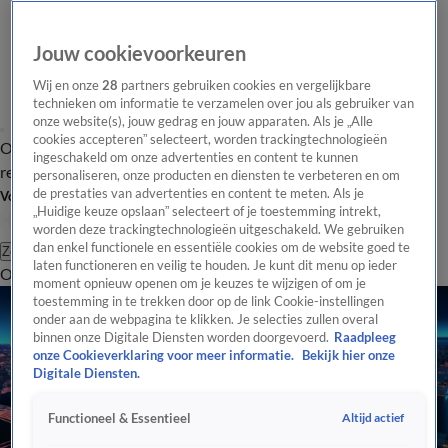
Jouw cookievoorkeuren
Wij en onze
28
partners gebruiken cookies en vergelijkbare
technieken om informatie te verzamelen over jou als gebruiker van
onze website(s), jouw gedrag en jouw apparaten. Als je „Alle
cookies accepteren” selecteert, worden trackingtechnologieën
Overzicht
Tip de
Laatste nieuws
Regionieuws
Het beste van Hart
ingeschakeld om onze advertenties en content te kunnen
redactie
personaliseren, onze producten en diensten te verbeteren en om
de prestaties van advertenties en content te meten. Als je
Volg Hart van Nederland
„Huidige keuze opslaan” selecteert of je toestemming intrekt,
worden deze trackingtechnologieën uitgeschakeld. We gebruiken
dan enkel functionele en essentiële cookies om de website goed te
Zoeken
laten functioneren en veilig te houden. Je kunt dit menu op ieder
Overzicht
Regio
Uitzendingen
Weer
Tip de redactie
Panel
Video's
moment opnieuw openen om je keuzes te wijzigen of om je
toestemming in te trekken door op de link Cookie-instellingen
onder aan de webpagina te klikken. Je selecties zullen overal
binnen onze Digitale Diensten worden doorgevoerd.
Raadpleeg
onze Cookieverklaring voor meer informatie.
Bekijk hier onze
Digitale Diensten.
Altijd actief
Functioneel & Essentieel