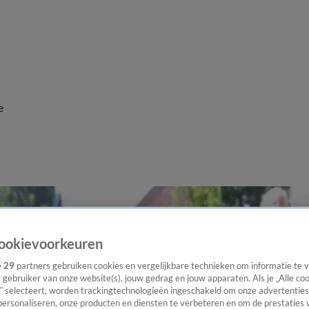
e
ookievoorkeuren
e
29
partners gebruiken cookies en vergelijkbare technieken om informatie te
s gebruiker van onze website(s), jouw gedrag en jouw apparaten. Als je „Alle co
” selecteert, worden trackingtechnologieën ingeschakeld om onze advertenties
personaliseren, onze producten en diensten te verbeteren en om de prestaties 