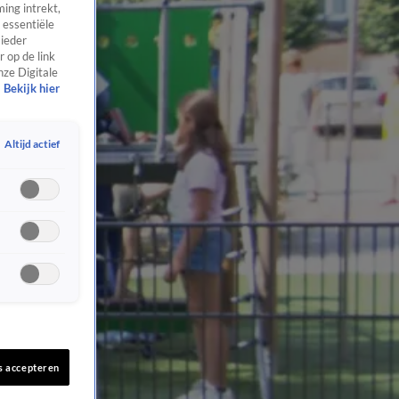
ing intrekt,
 essentiële
 ieder
 op de link
nze Digitale
Bekijk hier
Altijd actief
s accepteren