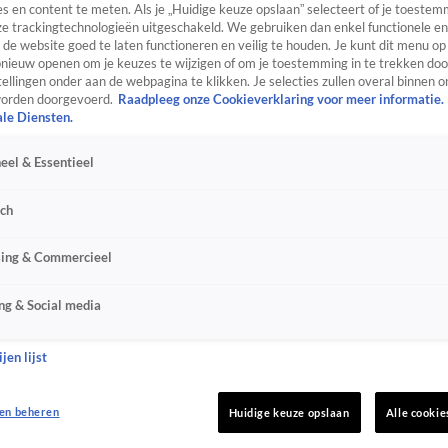
s en content te meten. Als je „Huidige keuze opslaan” selecteert of je toestemm
e trackingtechnologieën uitgeschakeld. We gebruiken dan enkel functionele en
de website goed te laten functioneren en veilig te houden. Je kunt dit menu op
ieuw openen om je keuzes te wijzigen of om je toestemming in te trekken door
ellingen onder aan de webpagina te klikken. Je selecties zullen overal binnen o
orden doorgevoerd.
Raadpleeg onze Cookieverklaring voor meer informatie.
ale Diensten.
eel & Essentieel
sch
sing & Commercieel
ng & Social media
jen lijst
en beheren
Huidige keuze opslaan
Alle cookie