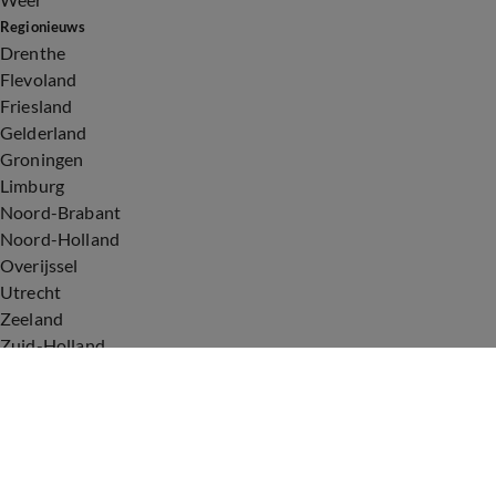
Regionieuws
Drenthe
Flevoland
Friesland
Gelderland
Groningen
Limburg
Noord-Brabant
Noord-Holland
Overijssel
Utrecht
Zeeland
Zuid-Holland
Voorwaarden
Over ons
Privacyverklaring
Gebruiksvoorwaarden
Cookieverklaring