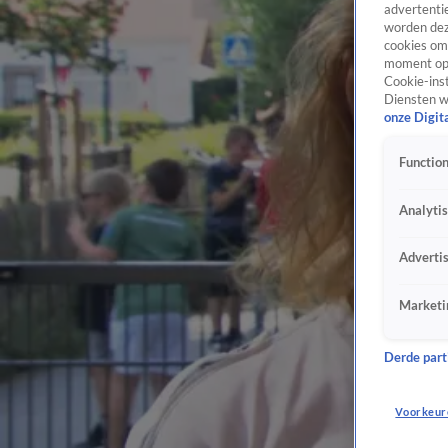
advertentie
worden dez
cookies om 
moment opn
Cookie-inst
Diensten w
onze Digit
Function
Analyti
Adverti
Marketi
Derde parti
Voorkeur