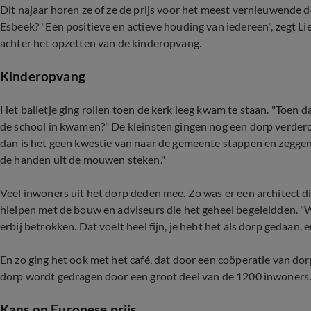
Dit najaar horen ze of ze de prijs voor het meest vernieuwende
Esbeek? "Een positieve en actieve houding van iedereen", zegt Li
achter het opzetten van de kinderopvang.
Kinderopvang
Het balletje ging rollen toen de kerk leeg kwam te staan. "Toen d
de school in kwamen?" De kleinsten gingen nog een dorp verdero
dan is het geen kwestie van naar de gemeente stappen en zeggen 
de handen uit de mouwen steken."
Veel inwoners uit het dorp deden mee. Zo was er een architect
hielpen met de bouw en adviseurs die het geheel begeleidden. "
erbij betrokken. Dat voelt heel fijn, je hebt het als dorp gedaan, e
En zo ging het ook met het café, dat door een coöperatie van dor
dorp wordt gedragen door een groot deel van de 1200 inwoners
Kans op Europese prijs