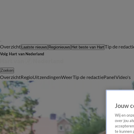
Overzicht
Tip de redacti
Laatste nieuws
Regionieuws
Het beste van Hart
Volg Hart van Nederland
Zoeken
Overzicht
Regio
Uitzendingen
Weer
Tip de redactie
Panel
Video's
Jouw c
Wij en onz
over jou al
accepteren
te kunnen 