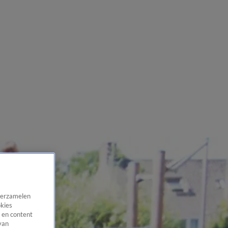
 verzamelen
okies
 en content
van