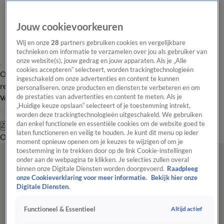
Jouw cookievoorkeuren
Wij en onze
28
partners gebruiken cookies en vergelijkbare
technieken om informatie te verzamelen over jou als gebruiker van
onze website(s), jouw gedrag en jouw apparaten. Als je „Alle
cookies accepteren” selecteert, worden trackingtechnologieën
Overzicht
Tip de
Laatste nieuws
Regionieuws
Het beste van Hart
ingeschakeld om onze advertenties en content te kunnen
redactie
personaliseren, onze producten en diensten te verbeteren en om
de prestaties van advertenties en content te meten. Als je
Volg Hart van Nederland
„Huidige keuze opslaan” selecteert of je toestemming intrekt,
worden deze trackingtechnologieën uitgeschakeld. We gebruiken
dan enkel functionele en essentiële cookies om de website goed te
Zoeken
laten functioneren en veilig te houden. Je kunt dit menu op ieder
Overzicht
Regio
Uitzendingen
Weer
Tip de redactie
Panel
Video's
moment opnieuw openen om je keuzes te wijzigen of om je
toestemming in te trekken door op de link Cookie-instellingen
onder aan de webpagina te klikken. Je selecties zullen overal
binnen onze Digitale Diensten worden doorgevoerd.
Raadpleeg
onze Cookieverklaring voor meer informatie.
Bekijk hier onze
Digitale Diensten.
Altijd actief
Functioneel & Essentieel