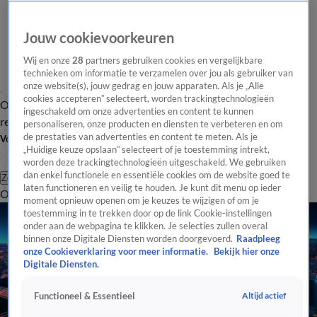
Jouw cookievoorkeuren
Wij en onze
28
partners gebruiken cookies en vergelijkbare
technieken om informatie te verzamelen over jou als gebruiker van
onze website(s), jouw gedrag en jouw apparaten. Als je „Alle
cookies accepteren” selecteert, worden trackingtechnologieën
Overzicht
Tip de
Laatste nieuws
Regionieuws
Het beste van Hart
ingeschakeld om onze advertenties en content te kunnen
redactie
personaliseren, onze producten en diensten te verbeteren en om
de prestaties van advertenties en content te meten. Als je
Volg Hart van Nederland
„Huidige keuze opslaan” selecteert of je toestemming intrekt,
worden deze trackingtechnologieën uitgeschakeld. We gebruiken
dan enkel functionele en essentiële cookies om de website goed te
Zoeken
laten functioneren en veilig te houden. Je kunt dit menu op ieder
Overzicht
Regio
Uitzendingen
Weer
Tip de redactie
Panel
Video's
moment opnieuw openen om je keuzes te wijzigen of om je
toestemming in te trekken door op de link Cookie-instellingen
onder aan de webpagina te klikken. Je selecties zullen overal
binnen onze Digitale Diensten worden doorgevoerd.
Raadpleeg
onze Cookieverklaring voor meer informatie.
Bekijk hier onze
Digitale Diensten.
Altijd actief
Functioneel & Essentieel