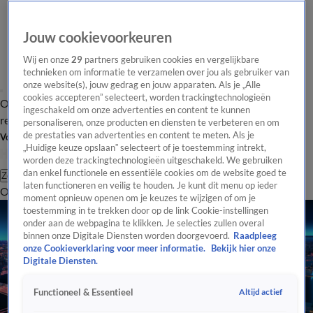
Jouw cookievoorkeuren
Wij en onze
29
partners gebruiken cookies en vergelijkbare
technieken om informatie te verzamelen over jou als gebruiker van
onze website(s), jouw gedrag en jouw apparaten. Als je „Alle
cookies accepteren” selecteert, worden trackingtechnologieën
Overzicht
Tip de
Laatste nieuws
Regionieuws
Het beste van Hart
ingeschakeld om onze advertenties en content te kunnen
redactie
personaliseren, onze producten en diensten te verbeteren en om
de prestaties van advertenties en content te meten. Als je
Volg Hart van Nederland
„Huidige keuze opslaan” selecteert of je toestemming intrekt,
worden deze trackingtechnologieën uitgeschakeld. We gebruiken
dan enkel functionele en essentiële cookies om de website goed te
Zoeken
laten functioneren en veilig te houden. Je kunt dit menu op ieder
Overzicht
Regio
Uitzendingen
Weer
Tip de redactie
Panel
Video's
moment opnieuw openen om je keuzes te wijzigen of om je
toestemming in te trekken door op de link Cookie-instellingen
onder aan de webpagina te klikken. Je selecties zullen overal
binnen onze Digitale Diensten worden doorgevoerd.
Raadpleeg
onze Cookieverklaring voor meer informatie.
Bekijk hier onze
Digitale Diensten.
Altijd actief
Functioneel & Essentieel