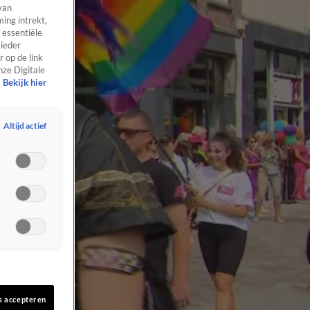
van
ing intrekt,
 essentiële
 ieder
 op de link
nze Digitale
Bekijk hier
Altijd actief
s accepteren