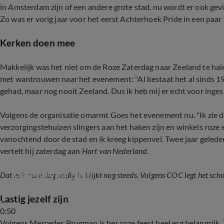
in Amsterdam zijn of een andere grote stad, nu wordt er ook gevi
Zo was er vorig jaar voor het eerst Achterhoek Pride in een paa
Kerken doen mee
Makkelijk was het niet om de Roze Zaterdag naar Zeeland te ha
met wantrouwen naar het evenement: "Al bestaat het al sinds 197
gehad, maar nog nooit Zeeland. Dus ik heb mij er echt voor inges
Volgens de organisatie omarmt Goes het evenement nu. "Ik zie d
verzorgingstehuizen slingers aan het haken zijn en winkels roze 
vanochtend door de stad en ik kreeg kippenvel. Twee jaar gelede
vertelt hij zaterdag aan
Hart van Nederland
.
COC over mishandeling Frédérique: 'Geweld tegen
samenleving bloot'
Dat zo'n roze dag nodig is, blijkt nog steeds. Volgens COC legt het sc
Lastig jezelf zijn
0:50
Volgens Mercedes Brugman is her roze feest heel erg belangrijk. Zi