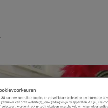
e
ookievoorkeuren
e
28
partners gebruiken cookies en vergelijkbare technieken om informatie te
s gebruiker van onze website(s), jouw gedrag en jouw apparaten. Als je „Alle co
” selecteert, worden trackingtechnologieën ingeschakeld om onze advertenties