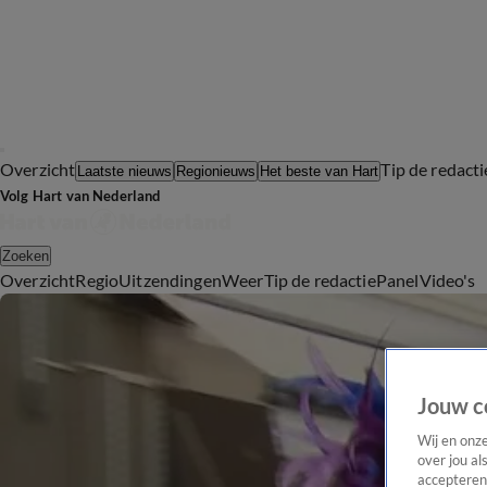
Overzicht
Tip de redacti
Laatste nieuws
Regionieuws
Het beste van Hart
Volg Hart van Nederland
Zoeken
Overzicht
Regio
Uitzendingen
Weer
Tip de redactie
Panel
Video's
Jouw c
Wij en onz
over jou al
accepteren