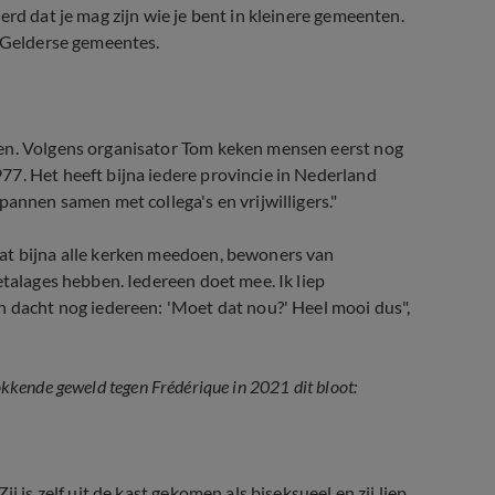
erd dat je mag zijn wie je bent in kleinere gemeenten.
r Gelderse gemeentes.
len. Volgens organisator Tom keken mensen eerst nog
7. Het heeft bijna iedere provincie in Nederland
pannen samen met collega's en vrijwilligers."
at bijna alle kerken meedoen, bewoners van
etalages hebben. Iedereen doet mee. Ik liep
n dacht nog iedereen: 'Moet dat nou?' Heel mooi dus",
 lhbtiq'ers legt pijnpunt in 
hokkende geweld tegen Frédérique in 2021 dit bloot:
j is zelf uit de kast gekomen als biseksueel en zij liep