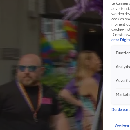
te kunnen 
advertentie
worden dez
cookies om 
moment opn
Cookie-inst
Diensten w
onze Digit
Function
Analyti
Adverti
Marketi
Derde parti
Voorkeur