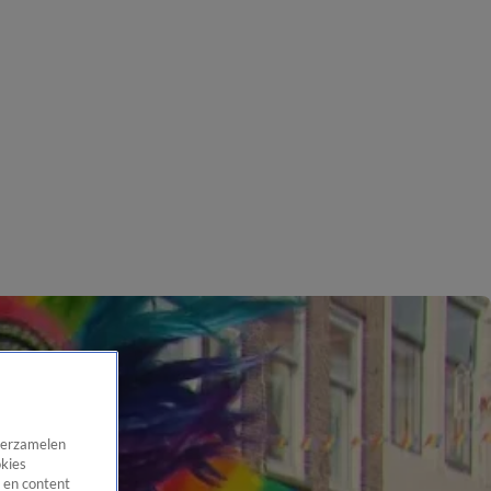
 verzamelen
okies
 en content