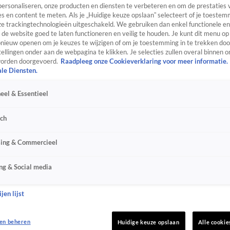
personaliseren, onze producten en diensten te verbeteren en om de prestaties 
s en content te meten. Als je „Huidige keuze opslaan” selecteert of je toestemm
e trackingtechnologieën uitgeschakeld. We gebruiken dan enkel functionele en
de website goed te laten functioneren en veilig te houden. Je kunt dit menu op
ieuw openen om je keuzes te wijzigen of om je toestemming in te trekken door
ellingen onder aan de webpagina te klikken. Je selecties zullen overal binnen o
orden doorgevoerd.
Raadpleeg onze Cookieverklaring voor meer informatie.
ale Diensten.
eel & Essentieel
sch
sing & Commercieel
ng & Social media
jen lijst
en beheren
Huidige keuze opslaan
Alle cookie