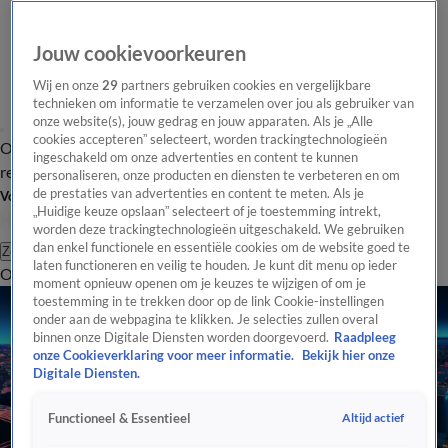
Jouw cookievoorkeuren
Wij en onze
29
partners gebruiken cookies en vergelijkbare
technieken om informatie te verzamelen over jou als gebruiker van
onze website(s), jouw gedrag en jouw apparaten. Als je „Alle
cookies accepteren” selecteert, worden trackingtechnologieën
Overzicht
Tip de
Laatste nieuws
Regionieuws
Het beste van Hart
ingeschakeld om onze advertenties en content te kunnen
redactie
personaliseren, onze producten en diensten te verbeteren en om
de prestaties van advertenties en content te meten. Als je
Volg Hart van Nederland
„Huidige keuze opslaan” selecteert of je toestemming intrekt,
worden deze trackingtechnologieën uitgeschakeld. We gebruiken
dan enkel functionele en essentiële cookies om de website goed te
Zoeken
laten functioneren en veilig te houden. Je kunt dit menu op ieder
Overzicht
Regio
Uitzendingen
Weer
Tip de redactie
Panel
Video's
moment opnieuw openen om je keuzes te wijzigen of om je
toestemming in te trekken door op de link Cookie-instellingen
onder aan de webpagina te klikken. Je selecties zullen overal
binnen onze Digitale Diensten worden doorgevoerd.
Raadpleeg
onze Cookieverklaring voor meer informatie.
Bekijk hier onze
Digitale Diensten.
Altijd actief
Functioneel & Essentieel