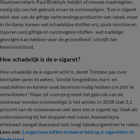
Staatssecretaris Paul Blokhuis bekijkt of nieuwe maatregelen
nodig zijn om het gebruik ervan te ontmoedigen. "Een e-sigaret
mist veel van de giftige verbrandingsproducten van tabak, maar
in de damp komen wel schadelijke stoffen vrij, zoals nicotine en
(sporen van) giftige en carcinogene stoffen- wat nadelige
gevolgen kan hebben voor de gezondheid", schrijft het
kennisinstituut.
Hoe schadelijk is de e-sigaret?
Hoe schadelijk de e-sigaret echt is, denkt Trimbos pas over
tientallen jaren te weten, "omdat longziekten, hart- en
vaatziekten en kanker vaak decennia nodig hebben om zich te
ontwikkelen". Maar uit voorzorg moet het gebruik van de
rookwaar worden ontmoedigd, is het advies. In 2018 stak 3,1
procent van de volwassenen wel eens een e-sigaret op. Vaak als
ondersteuning bij het stoppen met roken, hoewel bijna
driekwart aangaf daarnaast ook (nog) tabakssigaretten te roken.
Lees ook:
Longartsen willen totaalverbod op e-sigaretten in
Nederland