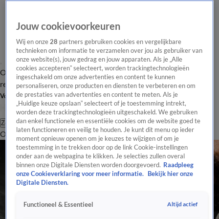
Jouw cookievoorkeuren
Wij en onze
28
partners gebruiken cookies en vergelijkbare
technieken om informatie te verzamelen over jou als gebruiker van
onze website(s), jouw gedrag en jouw apparaten. Als je „Alle
cookies accepteren” selecteert, worden trackingtechnologieën
Overzicht
Tip de
Laatste nieuws
Regionieuws
Het beste van Hart
ingeschakeld om onze advertenties en content te kunnen
redactie
personaliseren, onze producten en diensten te verbeteren en om
de prestaties van advertenties en content te meten. Als je
Volg Hart van Nederland
„Huidige keuze opslaan” selecteert of je toestemming intrekt,
worden deze trackingtechnologieën uitgeschakeld. We gebruiken
dan enkel functionele en essentiële cookies om de website goed te
Zoeken
laten functioneren en veilig te houden. Je kunt dit menu op ieder
Overzicht
Regio
Uitzendingen
Weer
Tip de redactie
Panel
Video's
moment opnieuw openen om je keuzes te wijzigen of om je
toestemming in te trekken door op de link Cookie-instellingen
onder aan de webpagina te klikken. Je selecties zullen overal
binnen onze Digitale Diensten worden doorgevoerd.
Raadpleeg
onze Cookieverklaring voor meer informatie.
Bekijk hier onze
Digitale Diensten.
Altijd actief
Functioneel & Essentieel