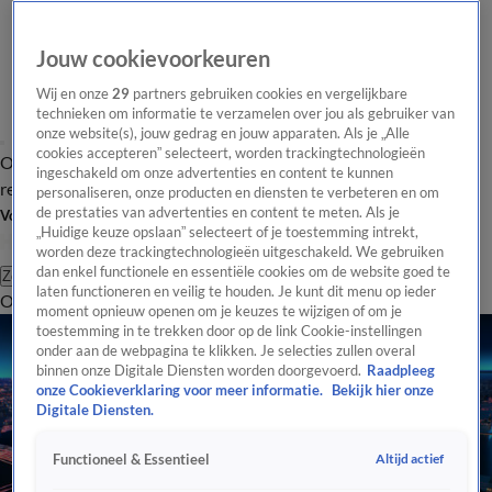
Jouw cookievoorkeuren
Wij en onze
29
partners gebruiken cookies en vergelijkbare
technieken om informatie te verzamelen over jou als gebruiker van
onze website(s), jouw gedrag en jouw apparaten. Als je „Alle
cookies accepteren” selecteert, worden trackingtechnologieën
Overzicht
Tip de
Laatste nieuws
Regionieuws
Het beste van Hart
ingeschakeld om onze advertenties en content te kunnen
redactie
personaliseren, onze producten en diensten te verbeteren en om
de prestaties van advertenties en content te meten. Als je
Volg Hart van Nederland
„Huidige keuze opslaan” selecteert of je toestemming intrekt,
worden deze trackingtechnologieën uitgeschakeld. We gebruiken
dan enkel functionele en essentiële cookies om de website goed te
Zoeken
laten functioneren en veilig te houden. Je kunt dit menu op ieder
Overzicht
Regio
Uitzendingen
Weer
Tip de redactie
Panel
Video's
moment opnieuw openen om je keuzes te wijzigen of om je
toestemming in te trekken door op de link Cookie-instellingen
onder aan de webpagina te klikken. Je selecties zullen overal
binnen onze Digitale Diensten worden doorgevoerd.
Raadpleeg
onze Cookieverklaring voor meer informatie.
Bekijk hier onze
Digitale Diensten.
Altijd actief
Functioneel & Essentieel