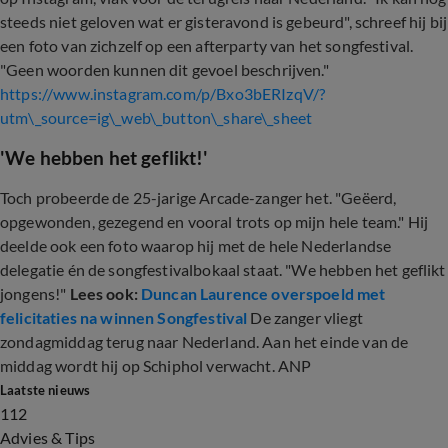
steeds niet geloven wat er gisteravond is gebeurd", schreef hij bij
een foto van zichzelf op een afterparty van het songfestival.
"Geen woorden kunnen dit gevoel beschrijven."
https://www.instagram.com/p/Bxo3bERIzqV/?
utm\_source=ig\_web\_button\_share\_sheet
'We hebben het geflikt!'
Toch probeerde de 25-jarige Arcade-zanger het. "Geëerd,
opgewonden, gezegend en vooral trots op mijn hele team." Hij
deelde ook een foto waarop hij met de hele Nederlandse
delegatie én de songfestivalbokaal staat. "We hebben het geflikt
jongens!"
Lees ook:
Duncan Laurence overspoeld met
felicitaties na winnen Songfestival
De zanger vliegt
zondagmiddag terug naar Nederland. Aan het einde van de
middag wordt hij op Schiphol verwacht. ANP
Laatste nieuws
112
Advies & Tips