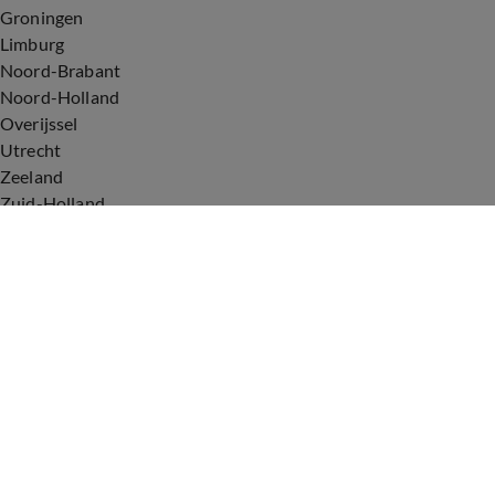
Groningen
Limburg
Noord-Brabant
Noord-Holland
Overijssel
Utrecht
Zeeland
Zuid-Holland
Voorwaarden
Over ons
Privacyverklaring
Gebruiksvoorwaarden
Cookieverklaring
Digitale diensten
Cookie instellingen
Upod & Talpa Network
Adverteren
Vacatures
Publieksservice