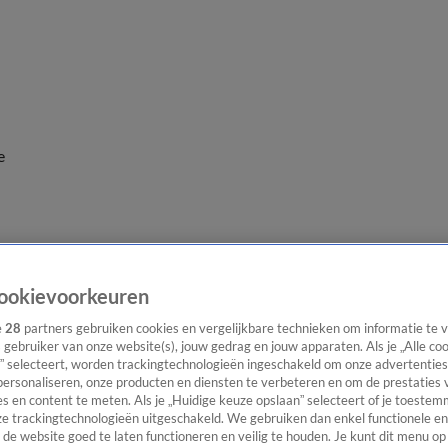
e
ookievoorkeuren
e
28
partners gebruiken cookies en vergelijkbare technieken om informatie te
s gebruiker van onze website(s), jouw gedrag en jouw apparaten. Als je „Alle co
” selecteert, worden trackingtechnologieën ingeschakeld om onze advertenties
personaliseren, onze producten en diensten te verbeteren en om de prestaties 
s en content te meten. Als je „Huidige keuze opslaan” selecteert of je toestemm
e trackingtechnologieën uitgeschakeld. We gebruiken dan enkel functionele en
de website goed te laten functioneren en veilig te houden. Je kunt dit menu op