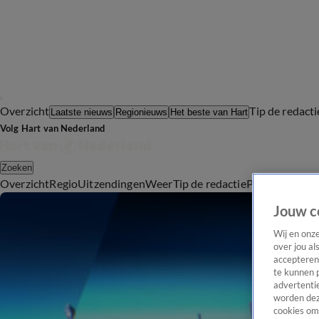
Overzicht
Tip de redacti
Laatste nieuws
Regionieuws
Het beste van Hart
Volg Hart van Nederland
Zoeken
Overzicht
Regio
Uitzendingen
Weer
Tip de redactie
Panel
Video's
Jouw c
Wij en onz
over jou al
accepteren
te kunnen 
advertentie
worden dez
cookies om 