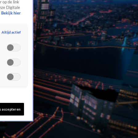
 op de link
nze Digitale
Bekijk hier
Altijd actief
s accepteren