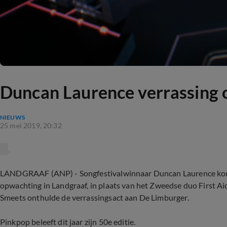
Duncan Laurence verrassing 
NIEUWS
25 mei 2019, 20:32
LANDGRAAF (ANP) - Songfestivalwinnaar Duncan Laurence komt 
opwachting in Landgraaf, in plaats van het Zweedse duo First Aid
Smeets onthulde de verrassingsact aan De Limburger.
Pinkpop beleeft dit jaar zijn 50e editie.