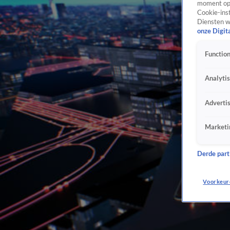
moment opn
Cookie-inst
Diensten w
onze Digit
Function
Analyti
Adverti
Marketi
Derde parti
Voorkeur