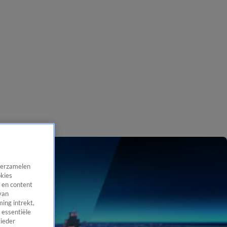
 verzamelen
okies
 en content
van
ing intrekt,
 essentiële
 ieder