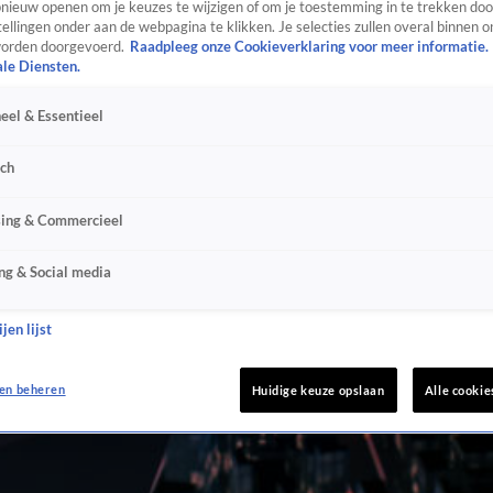
ieuw openen om je keuzes te wijzigen of om je toestemming in te trekken door
ellingen onder aan de webpagina te klikken. Je selecties zullen overal binnen o
orden doorgevoerd.
Raadpleeg onze Cookieverklaring voor meer informatie.
ale Diensten.
eel & Essentieel
sch
sing & Commercieel
ng & Social media
jen lijst
en beheren
Huidige keuze opslaan
Alle cookie