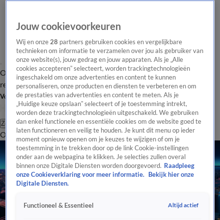
Jouw cookievoorkeuren
Wij en onze
28
partners gebruiken cookies en vergelijkbare
technieken om informatie te verzamelen over jou als gebruiker van
onze website(s), jouw gedrag en jouw apparaten. Als je „Alle
cookies accepteren” selecteert, worden trackingtechnologieën
Overzicht
Tip de
Laatste nieuws
Regionieuws
Het beste van Hart
ingeschakeld om onze advertenties en content te kunnen
redactie
personaliseren, onze producten en diensten te verbeteren en om
de prestaties van advertenties en content te meten. Als je
Volg Hart van Nederland
„Huidige keuze opslaan” selecteert of je toestemming intrekt,
worden deze trackingtechnologieën uitgeschakeld. We gebruiken
dan enkel functionele en essentiële cookies om de website goed te
Zoeken
laten functioneren en veilig te houden. Je kunt dit menu op ieder
Overzicht
Regio
Uitzendingen
Weer
Tip de redactie
Panel
Video's
moment opnieuw openen om je keuzes te wijzigen of om je
toestemming in te trekken door op de link Cookie-instellingen
onder aan de webpagina te klikken. Je selecties zullen overal
binnen onze Digitale Diensten worden doorgevoerd.
Raadpleeg
onze Cookieverklaring voor meer informatie.
Bekijk hier onze
Digitale Diensten.
Altijd actief
Functioneel & Essentieel